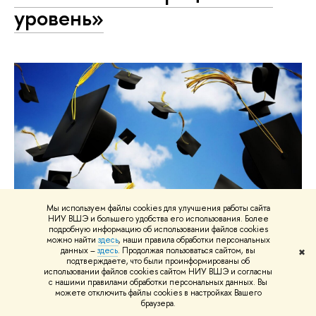
уровень»
Мы используем файлы cookies для улучшения работы сайта
НИУ ВШЭ и большего удобства его использования. Более
подробную информацию об использовании файлов cookies
можно найти
здесь
, наши правила обработки персональных
данных –
здесь
. Продолжая пользоваться сайтом, вы
✖
подтверждаете, что были проинформированы об
Институт комплаенса и этики бизнеса ВШЮА НИУ
использовании файлов cookies сайтом НИУ ВШЭ и согласны
ВШЭ завершил подготовку специалистов в сфере
с нашими правилами обработки персональных данных. Вы
можете отключить файлы cookies в настройках Вашего
управления комплаенс-службой на операционном
браузера.
уровне II потока программы.