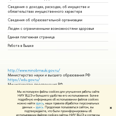
Сведения о доходах, расходах, об имуществе и
Б
обязательствах имущественного характера
О
Сведения об образовательной организации
О
Людям с ограниченными возможностями здоровья
Единая платежная страница
Работа в Вышке
http://www.minobrnauki.gov.ru/
Министерство науки и высшего образования РФ
https://edu.gov.ru/
Министерство просвещения РФ
https://elearning.hse.ru/mooc
Мы используем файлы cookies для улучшения работы сайта
Массовые открытые онлайн-курсы
НИУ ВШЭ и большего удобства его использования. Более
подробную информацию об использовании файлов cookies
можно найти
здесь
, наши правила обработки персональных
данных –
здесь
. Продолжая пользоваться сайтом, вы
✖
© НИУ ВШЭ 1993–2026
Адреса и контакты
Условия
подтверждаете, что были проинформированы об
использования материалов
Политика конфиденциальности
Карта
использовании файлов cookies сайтом НИУ ВШЭ и согласны