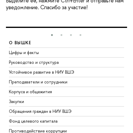
Выделите её, нажмите Ctrl+Enter и отправьте нам
уведомление. Спасибо за участие!
О ВЫШКЕ
Цифры и факты
Л
Руководство и структура
Д
Устойчивое развитие в НИУ ВШЭ
О
Преподаватели и сотрудники
П
Корпуса и общежития
В
Закупки
П
Обращения граждан в НИУ ВШЭ
А
Фонд целевого капитала
Д
Противодействие коррупции
Ц