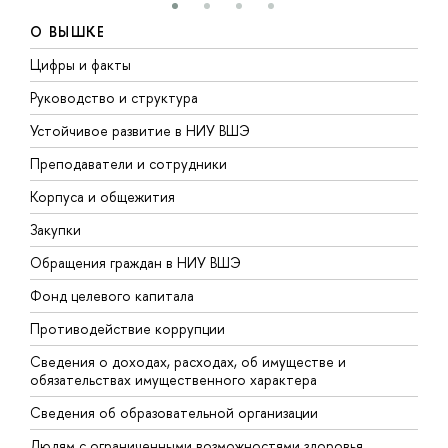
О ВЫШКЕ
Цифры и факты
Л
Руководство и структура
Д
Устойчивое развитие в НИУ ВШЭ
О
Преподаватели и сотрудники
П
Корпуса и общежития
В
Закупки
П
Обращения граждан в НИУ ВШЭ
А
Фонд целевого капитала
Д
Противодействие коррупции
Ц
Сведения о доходах, расходах, об имуществе и
Б
обязательствах имущественного характера
О
Сведения об образовательной организации
О
Людям с ограниченными возможностями здоровья