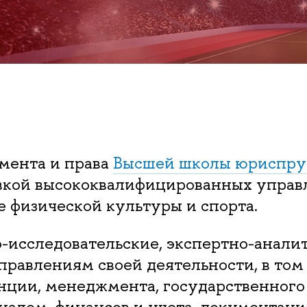
мента и права
Высшей школы юриспру
кой высококвалифицированных управ
е физической культуры и спорта.
-исследовательские, экспертно-аналит
равлениям своей деятельности, в том 
нции, менеджмента, государственног
налом, финансов и учета, документац