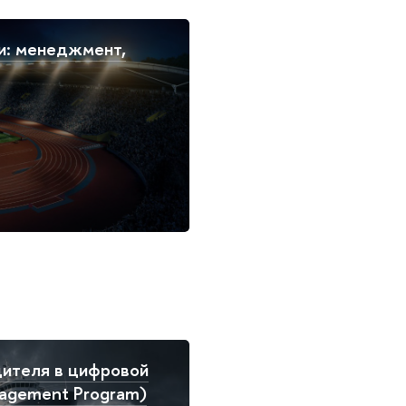
и: менеджмент,
ителя в цифровой
agement Program)