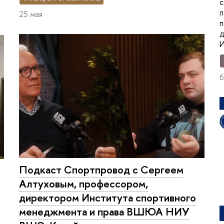
с
п
25 мая
п
д
И
6
Подкаст Спортпровод с Сергеем
Алтуховым, профессором,
директором Института спортивного
менеджмента и права ВШЮА НИУ