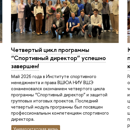
Четвертый цикл программы
“Спортивный директор” успешно
завершен!
Май 2026 года в Институте спортивного
Р
менеджмента и права ВШЮА НИУ ВШЭ
о
ознаменовался окончанием четвертого цикла
ч
программы “Спортивный директор” и защитой
и
групповых итоговых проектов. Последний
ц
четвертый модуль программы был посвящен
с
профессиональным компетенциям спортивного
ш
директора.
п
р
Университетская жизнь