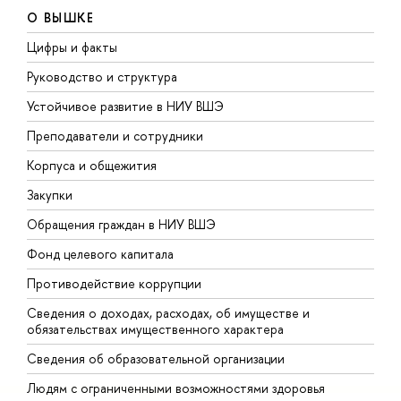
О ВЫШКЕ
Цифры и факты
Л
Руководство и структура
Д
Устойчивое развитие в НИУ ВШЭ
О
Преподаватели и сотрудники
П
Корпуса и общежития
В
Закупки
П
Обращения граждан в НИУ ВШЭ
А
Фонд целевого капитала
Д
Противодействие коррупции
Ц
Сведения о доходах, расходах, об имуществе и
Б
обязательствах имущественного характера
О
Сведения об образовательной организации
О
Людям с ограниченными возможностями здоровья