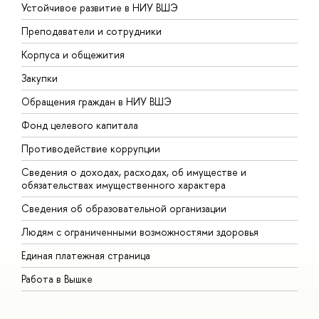
Устойчивое развитие в НИУ ВШЭ
О
Преподаватели и сотрудники
П
Корпуса и общежития
В
Закупки
П
Обращения граждан в НИУ ВШЭ
А
Фонд целевого капитала
Д
Противодействие коррупции
Ц
Сведения о доходах, расходах, об имуществе и
Б
обязательствах имущественного характера
О
Сведения об образовательной организации
О
Людям с ограниченными возможностями здоровья
Единая платежная страница
Работа в Вышке