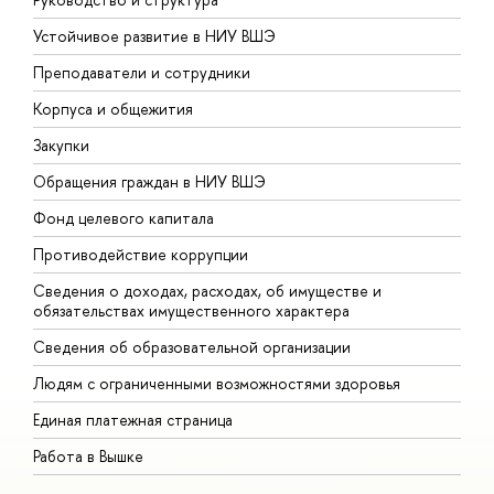
Устойчивое развитие в НИУ ВШЭ
О
Преподаватели и сотрудники
П
Корпуса и общежития
В
Закупки
П
Обращения граждан в НИУ ВШЭ
А
Фонд целевого капитала
Д
Противодействие коррупции
Ц
Сведения о доходах, расходах, об имуществе и
Б
обязательствах имущественного характера
О
Сведения об образовательной организации
О
Людям с ограниченными возможностями здоровья
Единая платежная страница
Работа в Вышке