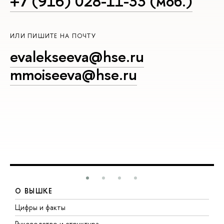
+7 (916) 028-11-33 (моб.)
ИЛИ ПИШИТЕ НА ПОЧТУ
evalekseeva@hse.ru
mmoiseeva@hse.ru
О ВЫШКЕ
Цифры и факты
Л
Руководство и структура
Д