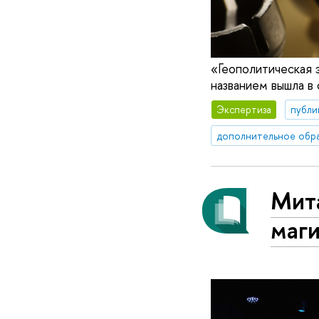
«Геополитическая э
названием вышла в 
Экспертиза
публи
дополнительное обр
Мита
маг