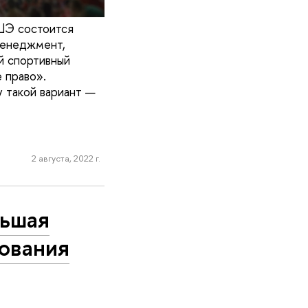
ШЭ состоится
менеджмент,
й спортивный
 право».
 такой вариант —
2 августа, 2022 г.
льшая
зования