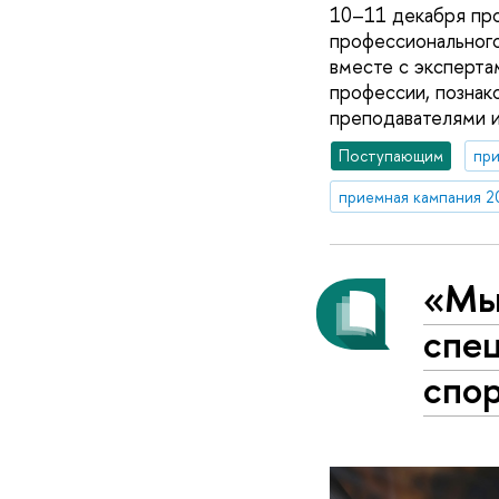
10–11 декабря про
профессионального
вместе с эксперта
профессии, познак
преподавателями и
Поступающим
при
приемная кампания 2
«Мы
спе
спор