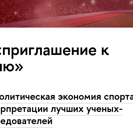
«приглашение к
ию»
олитическая экономия спорта
ерпретации лучших ученых-
ледователей