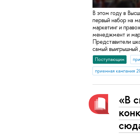
В этом году в Вы
первый набор на 
маркетинг и право
менеджмент и мар
Представители шко
самый выигрышный 
Поступающим
при
приемная кампания 2
«В 
конк
сюда