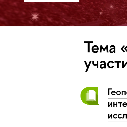
Тема 
участ
Геоп
инт
исс