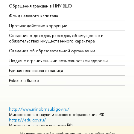
Обращения граждан в НИУ ВШЭ
А
Фонд целевого капитала
Д
Противодействие коррупции
Ц
Сведения о доходах, расходах, об имуществе и
Б
обязательствах имущественного характера
О
Сведения об образовательной организации
О
Людям с ограниченными возможностями здоровья
Единая платежная страница
Работа в Вышке
http://www.minobrnauki.gov.ru/
Министерство науки и высшего образования РФ
https://edu.gov.ru/
Министерство просвещения РФ
https://elearning.hse.ru/mooc
Мы используем файлы cookies для улучшения работы сайта