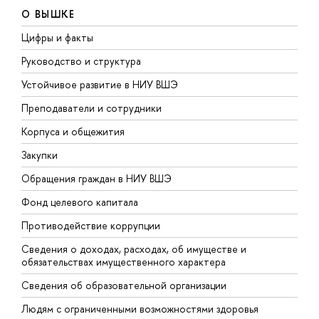
О ВЫШКЕ
Цифры и факты
Л
Руководство и структура
Д
Устойчивое развитие в НИУ ВШЭ
О
Преподаватели и сотрудники
П
Корпуса и общежития
В
Закупки
П
Обращения граждан в НИУ ВШЭ
А
Фонд целевого капитала
Д
Противодействие коррупции
Ц
Сведения о доходах, расходах, об имуществе и
Б
обязательствах имущественного характера
О
Сведения об образовательной организации
О
Людям с ограниченными возможностями здоровья