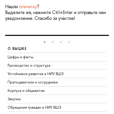
Нашли
опечатку
?
Выделите её, нажмите Ctrl+Enter и отправьте нам
уведомление. Спасибо за участие!
О ВЫШКЕ
Цифры и факты
Л
Руководство и структура
Д
Устойчивое развитие в НИУ ВШЭ
О
Преподаватели и сотрудники
П
Корпуса и общежития
В
Закупки
П
Обращения граждан в НИУ ВШЭ
А