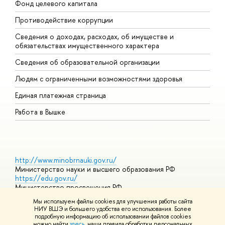
Фонд целевого капитала
Д
Противодействие коррупции
Ц
Сведения о доходах, расходах, об имуществе и
Б
обязательствах имущественного характера
О
Сведения об образовательной организации
О
Людям с ограниченными возможностями здоровья
Единая платежная страница
Работа в Вышке
http://www.minobrnauki.gov.ru/
Министерство науки и высшего образования РФ
https://edu.gov.ru/
Министерство просвещения РФ
https://elearning.hse.ru/mooc
Мы используем файлы cookies для улучшения работы сайта
Массовые открытые онлайн-курсы
НИУ ВШЭ и большего удобства его использования. Более
подробную информацию об использовании файлов cookies
можно найти
здесь
, наши правила обработки персональных