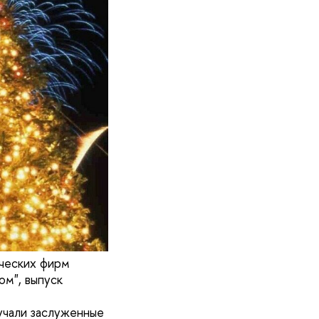
ческих фирм
м", выпуск
учали заслуженные