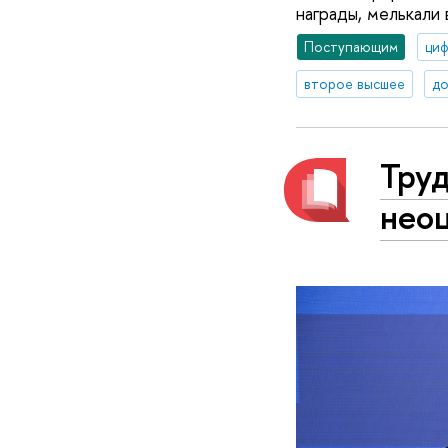
награды, мелькали 
Поступающим
циф
второе высшее
до
Труд
нео