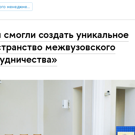
Институт юридического менеджмента
 смогли создать уникальное
странство межвузовского
рудничества»