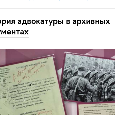
ория адвокатуры в архивных
ументах