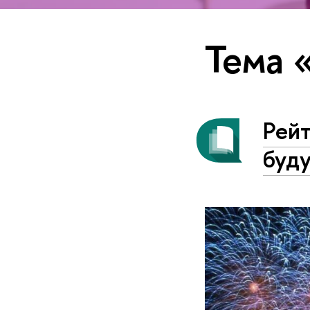
Тема 
Рейт
буд