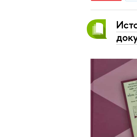
Ист
док