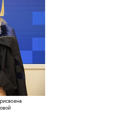
рисвоена
новой