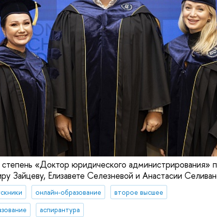
 степень «Доктор юридического администрирования» п
ру Зайцеву, Елизавете Селезневой и Анастасии Селива
ускники
онлайн-образование
второе высшее
азование
аспирантура