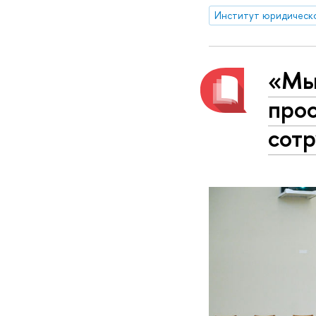
«Мы
про
сот