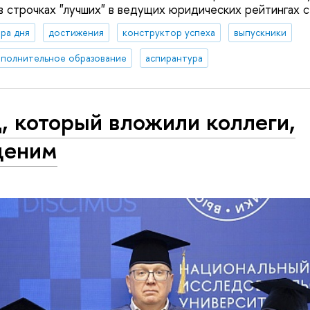
в строчках "лучших" в ведущих юридических рейтингах с
ра дня
достижения
конструктор успеха
выпускники
полнительное образование
аспирантура
, который вложили коллеги,
ценим