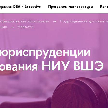
граммы DBA и Executive
Программы магистратуры
Кон
 «Высшая школа экономики»
Подразделения дополнит
ания
Новости
 юриспруденции
рования НИУ ВШЭ