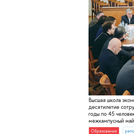
Высшая школа эко
десятилетие сотру
годы по 45 челове
межкампусный майн
Образование
реп