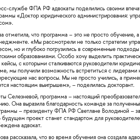
есс-службе ФПА РФ адвокаты поделились своими впеча
раммы «Доктор юридического администрирования: упр
сом».
ва отметила, что программа – это не просто обучение, 
еджменте. «Мы рассмотрели не только стратегии упра
сом, но и глубоко погрузились в современные подходы
тскими образованиями. Особо хочу выделить практичес
е кейсы, с которыми сталкиваются руководители юридич
ме, мы получили возможность встретиться с лидерами
тересующие нас вопросы. Мы не просто учились, а приме
яется настоящим выигрышем», – поделилась докторант.
ты Селезневой, программа – настоящий преобразовате
нию. Она выразила благодарность команде за полученны
граммы – президенту ФПА РФ Светлане Володиной – з
 В будущем проект станет стандартом для руководителе
еждена адвокат.
ова рассказала, что во время обучения она создала адв