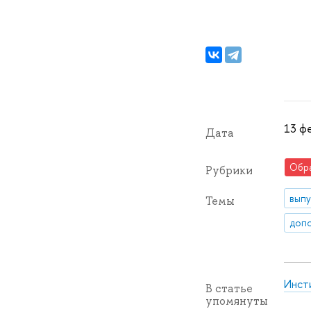
13 фе
Дата
Обр
Рубрики
выпу
Темы
допо
Инст
В статье
упомянуты