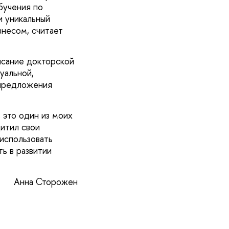
бучения по
и уникальный
знесом, считает
исание докторской
уальной,
 предложения
 это один из моих
щитил свои
использовать
ть в развитии
Анна Сторожен