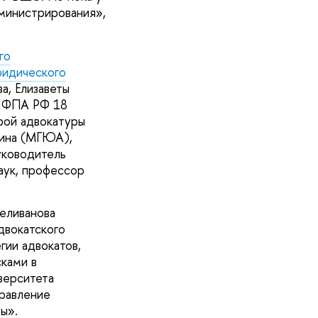
министрирования»,
го
идического
а, Елизаветы
а ФПА РФ 18
рой адвокатуры
фина (МГЮА),
уководитель
аук, профессор
еливанова
двокатского
гии адвокатов,
сками в
верситета
правление
ы».