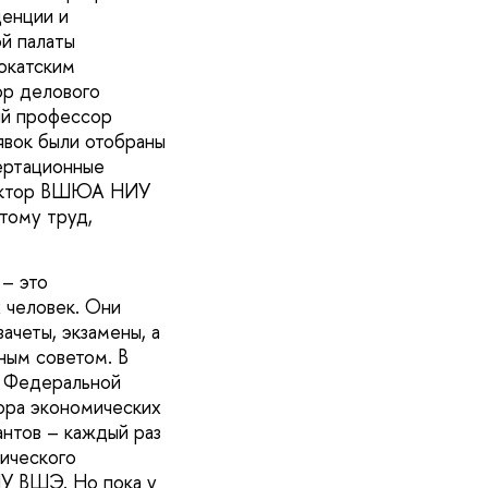
енции и
й палаты
окатским
р делового
ый профессор
явок были отобраны
сертационные
иректор ВШЮА НИУ
тому труд,
– это
 человек. Они
ачеты, экзамены, а
ным советом. В
т Федеральной
ора экономических
нтов – каждый раз
ического
У ВШЭ. Но пока у