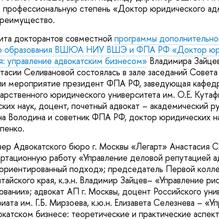
т профессиональную степень «Доктор юридического ад
преимущество.
щита докторантов совместной
программы дополнительно
го образования ВШЮА НИУ ВШЭ и ФПА РФ «Доктор юр
: управление адвокатским бизнесом»
Владимира Зайцев
тасии Селивановой состоялась в зале заседаний Совет
ли мероприятие президент ФПА РФ, заведующая кафед
арственного юридического университета им. О.Е. Кута
ких наук, доцент, почетный адвокат – академический р
а Володина и советник ФПА РФ, доктор юридических н
енко.
ер Адвокатского бюро г. Москвы «Легарт» Анастасия С
ртационную работу «Управление деловой репутацией а
-ориентированный подход»; председатель Первой колле
тайского края, к.э.н. Владимир Зайцев– «Управление ри
овании»; адвокат АП г. Москвы, доцент Российского уни
иата им. Г.Б. Мирзоева, к.ю.н. Елизавета Селезнева – «У
окатском бизнесе: теоретические и практические аспект