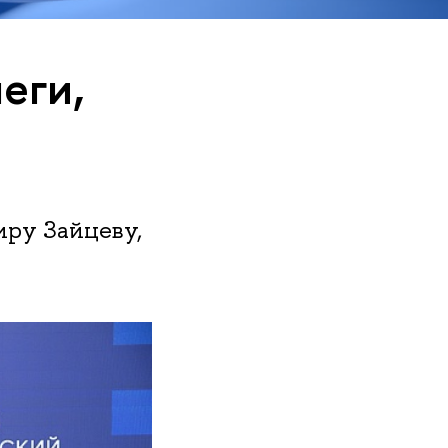
еги,
ру Зайцеву,