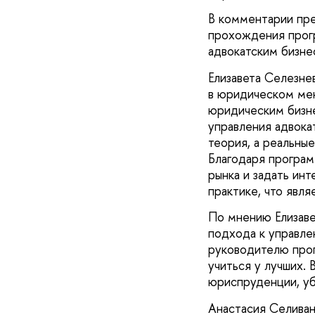
В комментарии пр
прохождения прог
адвокатским бизне
Елизавета Селезне
в юридическом мен
юридическим бизне
управления адвока
теория, а реальны
Благодаря програм
рынка и задать ин
практике, что явл
По мнению Елизаве
подхода к управле
руководителю про
учиться у лучших.
юриспруденции, уб
Анастасия Селиван