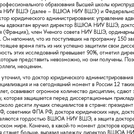
рофессионального образования Высшей школы юриспруд
ия НИУ ВШЭ (далее – ВШЮА НИУ ВШЭ) и Федерально
тор юридического администрирования: управление адв
мы адвокатам вручил директор ВШЮА НИУ ВШЭ, докто
я (Франция), член Ученого совета НИУ ВШЭ, ординарн
 Он напомнил, что из поступивших на программу 150 за
астоящее время пять из них успешно защитили свои дис
ьность этих исследований превышает 90%, отметил д
оторые представить невозможно, но они получены. Поэ
оллеги, неоценим.
уточнил, что доктор юридического администрирования 
ециализация и на сегодняшний момент в России 12 таких
лет, осваивают огромное количество дисциплин, сдают з
у, которая защищается перед диссертационным приклад
 около десяти лучших специалистов в стране: президен
РФ, советники ФПА РФ, доктора юридических наук, докт
 являются гордостью ВШЮА НИУ ВШЭ, а защита доктора
ском мире. Конечно, в какой-то момент докторов юрид
я станет больше, выразил надежду директор ВШЮА НИ