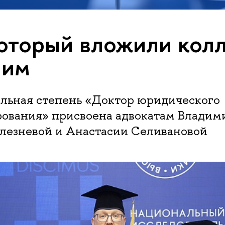
который вложили колл
ним
льная степень «Доктор юридического
ования» присвоена адвокатам Владими
елезневой и Анастасии Селивановой