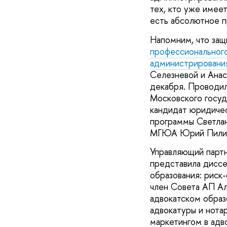
тех, кто уже имее
есть абсолютное 
Напомним, что за
профессионально
администрирования
Селезневой и Анас
декабря. Проводи
Московского госуд
кандидат юридичес
программы Светлан
МГЮА Юрий Пилип
Управляющий партн
представила диссе
образования: риск
член Совета АП Ал
адвокатском образ
адвокатуры и нотар
маркетингом в адв