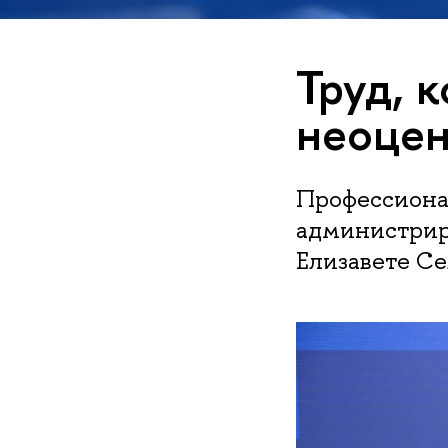
Труд, 
неоце
Профессиона
администрир
Елизавете С