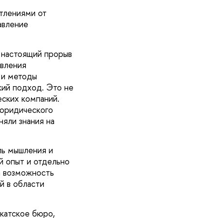
тлениями от
авление
а настоящий прорыв
вления
 и методы
кий подход. Это не
еских компаний.
 юридического
няли знания на
ль мышления и
й опыт и отдельно
а возможность
й в области
окатское бюро,