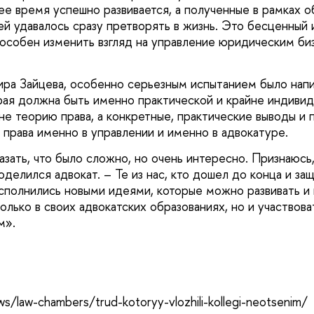
ее время успешно развивается, а полученные в рамках о
ей удавалось сразу претворять в жизнь. Это бесценный 
пособен изменить взгляд на управление юридическим би
ра Зайцева, особенно серьезным испытанием было нап
рая должна быть именно практической и крайне индивид
не теорию права, а конкретные, практические выводы и
 права именно в управлении и именно в адвокатуре.
зать, что было сложно, но очень интересно. Признаюсь,
оделился адвокат. – Те из нас, кто дошел до конца и за
сполнились новыми идеями, которые можно развивать и 
олько в своих адвокатских образованиях, но и участвова
м».
ws/law-chambers/trud-kotoryy-vlozhili-kollegi-neotsenim/