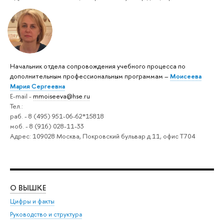
Начальник отдела сопровождения учебного процесса по
дополнительным профессиональным программам –
Моисеева
Мария Сергеевна
E-mail -
mmoiseeva@hse.ru
Тел.:
раб. - 8 (495) 951-06-62*15818
моб. - 8 (916) 028-11-33
Адрес: 109028 Москва, Покровский бульвар д.11, офис Т704
О ВЫШКЕ
ОБ
Цифры и факты
Ли
Руководство и структура
Дов