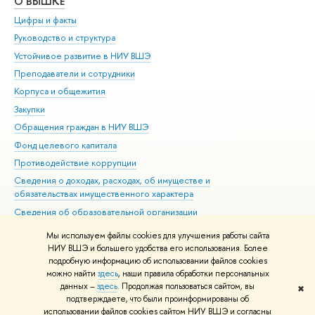
О ВЫШКЕ
ОБ
Цифры и факты
Ли
Руководство и структура
Дов
Устойчивое развитие в НИУ ВШЭ
Ол
Преподаватели и сотрудники
При
Корпуса и общежития
Вы
Закупки
При
Обращения граждан в НИУ ВШЭ
Ас
Фонд целевого капитала
До
Противодействие коррупции
Цен
Сведения о доходах, расходах, об имуществе и
Би
обязательствах имущественного характера
Об
Сведения об образовательной организации
Обр
Людям с ограниченными возможностями здоровья
Мы используем файлы cookies для улучшения работы сайта
Единая платежная страница
НИУ ВШЭ и большего удобства его использования. Более
подробную информацию об использовании файлов cookies
Работа в Вышке
можно найти
здесь
, наши правила обработки персональных
данных –
здесь
. Продолжая пользоваться сайтом, вы
✖
Редактору
подтверждаете, что были проинформированы об
© НИУ ВШЭ 1993–2026
Адреса и контакты
Условия использования
использовании файлов cookies сайтом НИУ ВШЭ и согласны