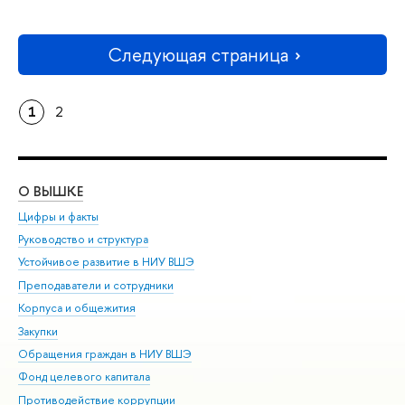
Следующая страница
1
2
О ВЫШКЕ
ОБ
Цифры и факты
Ли
Руководство и структура
Дов
Устойчивое развитие в НИУ ВШЭ
Ол
Преподаватели и сотрудники
При
Корпуса и общежития
Вы
Закупки
При
Обращения граждан в НИУ ВШЭ
Ас
Фонд целевого капитала
До
Противодействие коррупции
Цен