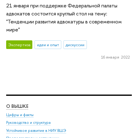
21 января при поддержке Федеральной палаты
адвокатов состоится круглый стол на тему:
"Тенденции развития адвокатуры в современном
мире"
Экспертиза
идеи и опыт
дискуссии
16 января 2022
О ВЫШКЕ
ОБ
Цифры и факты
Ли
Руководство и структура
Дов
Устойчивое развитие в НИУ ВШЭ
Ол