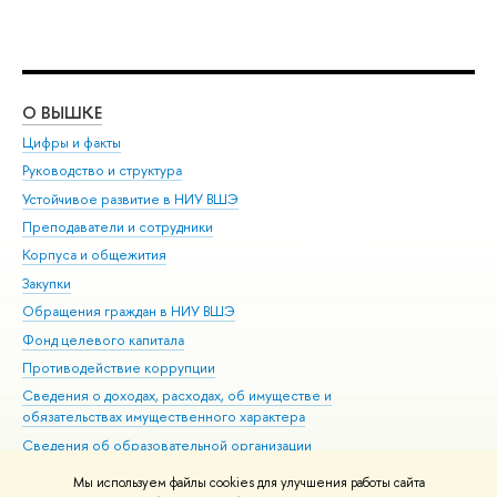
О ВЫШКЕ
ОБ
Цифры и факты
Ли
Руководство и структура
Дов
Устойчивое развитие в НИУ ВШЭ
Ол
Преподаватели и сотрудники
При
Корпуса и общежития
Вы
Закупки
При
Обращения граждан в НИУ ВШЭ
Ас
Фонд целевого капитала
До
Противодействие коррупции
Цен
Сведения о доходах, расходах, об имуществе и
Би
обязательствах имущественного характера
Об
Сведения об образовательной организации
Обр
Людям с ограниченными возможностями здоровья
Мы используем файлы cookies для улучшения работы сайта