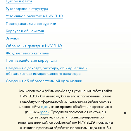
Цифры и факты
Ли
Руководство и структура
Дов
Устойчивое развитие в НИУ ВШЭ
Ол
Преподаватели и сотрудники
При
Корпуса и общежития
Вы
Закупки
При
Обращения граждан в НИУ ВШЭ
Ас
Фонд целевого капитала
До
Противодействие коррупции
Цен
Сведения о доходах, расходах, об имуществе и
Би
обязательствах имущественного характера
Об
Сведения об образовательной организации
Обр
Людям с ограниченными возможностями здоровья
Мы используем файлы cookies для улучшения работы сайта
Единая платежная страница
НИУ ВШЭ и большего удобства его использования. Более
подробную информацию об использовании файлов cookies
Работа в Вышке
можно найти
здесь
, наши правила обработки персональных
данных –
здесь
. Продолжая пользоваться сайтом, вы
✖
Редактору
подтверждаете, что были проинформированы об
© НИУ ВШЭ 1993–2026
Адреса и контакты
Условия использования
использовании файлов cookies сайтом НИУ ВШЭ и согласны
с нашими правилами обработки персональных данных. Вы
материалов
Политика конфиденциальности
Карта сайта