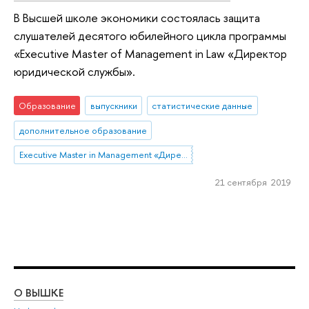
В Высшей школе экономики состоялась защита
слушателей десятого юбилейного цикла программы
«Executive Master of Management in Law «Директор
юридической службы».
Образование
выпускники
статистические данные
дополнительное образование
Executive Master in Management «Директор юридической службы: партнер в цифровой трансформации и развитии бизнеса»
21 сентября 2019
О ВЫШКЕ
ОБ