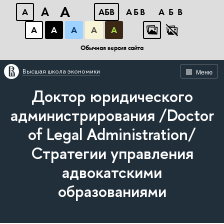
A
A
A
АБВ
АБВ
АБВ
А
А
А
А
А
Обычная версия сайта
Высшая школа экономики
Меню
Доктор юридического
администрирования /Doctor
of Legal Administration/
Стратегии управления
адвокатскими
образованиями