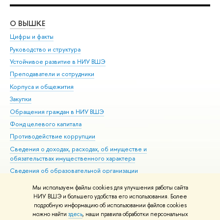
О ВЫШКЕ
ОБ
Цифры и факты
Ли
Руководство и структура
Дов
Устойчивое развитие в НИУ ВШЭ
Ол
Преподаватели и сотрудники
При
Корпуса и общежития
Вы
Закупки
При
Обращения граждан в НИУ ВШЭ
Ас
Фонд целевого капитала
До
Противодействие коррупции
Цен
Сведения о доходах, расходах, об имуществе и
Би
обязательствах имущественного характера
Об
Сведения об образовательной организации
Обр
Людям с ограниченными возможностями здоровья
Мы используем файлы cookies для улучшения работы сайта
Единая платежная страница
НИУ ВШЭ и большего удобства его использования. Более
подробную информацию об использовании файлов cookies
Работа в Вышке
можно найти
здесь
, наши правила обработки персональных