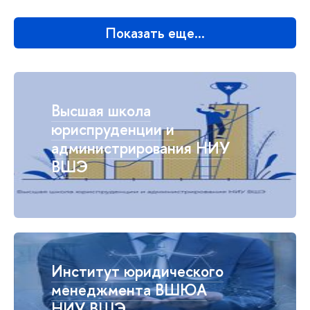
Показать еще…
Высшая школа
юриспруденции и
администрирования НИУ
ВШЭ
Институт юридического
менеджмента ВШЮА
НИУ ВШЭ