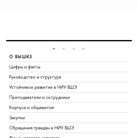
О ВЫШКЕ
Цифры и факты
Л
Руководство и структура
Д
Устойчивое развитие в НИУ ВШЭ
О
Преподаватели и сотрудники
П
Корпуса и общежития
В
Закупки
П
Обращения граждан в НИУ ВШЭ
А
Фонд целевого капитала
Д