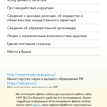
Противодействие коррупции
Ц
Сведения о доходах, расходах, об имуществе и
Б
обязательствах имущественного характера
О
Сведения об образовательной организации
О
Людям с ограниченными возможностями здоровья
Единая платежная страница
Работа в Вышке
http://www.minobrnauki.gov.ru/
Министерство науки и высшего образования РФ
https://edu.gov.ru/
Министерство просвещения РФ
https://elearning.hse.ru/mooc
Мы используем файлы cookies для улучшения работы сайта
Массовые открытые онлайн-курсы
НИУ ВШЭ и большего удобства его использования. Более
подробную информацию об использовании файлов cookies
можно найти
здесь
, наши правила обработки персональных