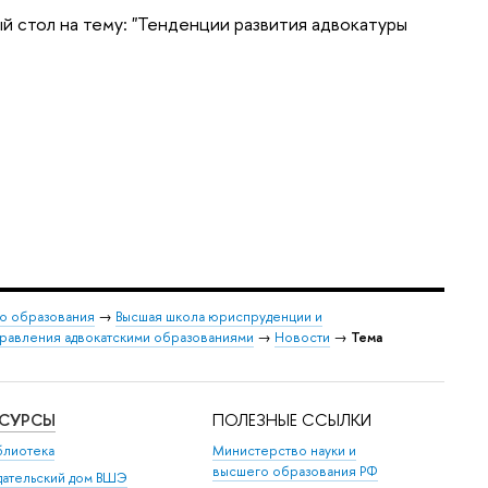
й стол на тему: "Тенденции развития адвокатуры
о образования
→
Высшая школа юриспруденции и
управления адвокатскими образованиями
→
Новости
→
Тема
ЕСУРСЫ
ПОЛЕЗНЫЕ ССЫЛКИ
блиотека
Министерство науки и
высшего образования РФ
дательский дом ВШЭ