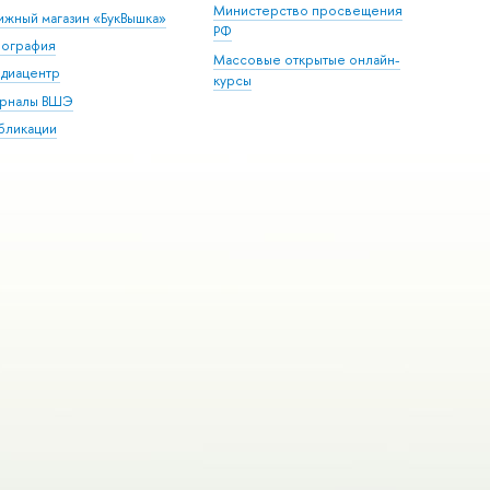
Министерство просвещения
ижный магазин «БукВышка»
РФ
пография
Массовые открытые онлайн-
диацентр
курсы
рналы ВШЭ
бликации