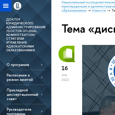
Национальный исследовательски
юриспруденции и администриро
образованиями
Новости
Т
ДОКТОР
Тема «дис
ЮРИДИЧЕСКОГО
АДМИНИСТРИРОВАНИЯ
/DOCTOR OF LEGAL
ADMINISTRATION/
СТРАТЕГИИ
УПРАВЛЕНИЯ
АДВОКАТСКИМИ
ОБРАЗОВАНИЯМИ
О программе
16
Расписание и
янв
режим занятий
2022
Прикладной
диссертационный
совет
Руководители
программы