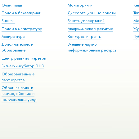
Олимпиады
Мониторинги
Кн
Прием в бакалавриат
Диссертационные советы
Ти
Вышка+
Защиты диссертаций
Ме
Прием в магистратуру
Академическое развитие
Жу
Аспирантура
Конкурсы и гранты
Пу
Дополнительное
Внешние научно-
образование
информационные ресурсы
Центр развития карьеры
Бизнес-инкубатор ВШЭ
Образовательные
партнерства
Обратная связь и
взаимодействие с
получателями услуг