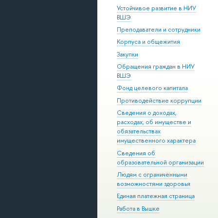
Устойчивое развитие в НИУ
ВШЭ
Преподаватели и сотрудники
Корпуса и общежития
Закупки
Обращения граждан в НИУ
ВШЭ
Фонд целевого капитала
Противодействие коррупции
Сведения о доходах,
расходах, об имуществе и
обязательствах
имущественного характера
Сведения об
образовательной организации
Людям с ограниченными
возможностями здоровья
Единая платежная страница
Работа в Вышке