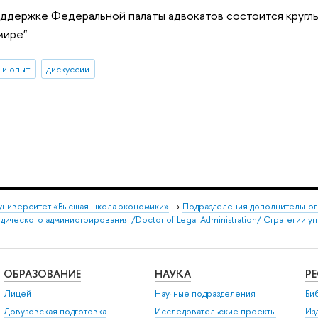
оддержке Федеральной палаты адвокатов состоится круглы
мире"
 и опыт
дискуссии
университет «Высшая школа экономики»
→
Подразделения дополнительног
ического администрирования /Doctor of Legal Administration/ Стратегии 
ОБРАЗОВАНИЕ
НАУКА
Р
Лицей
Научные подразделения
Би
Довузовская подготовка
Исследовательские проекты
Из