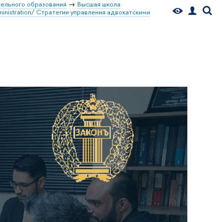
ельного образования
Высшая школа
inistration/ Стратегии управления адвокатскими