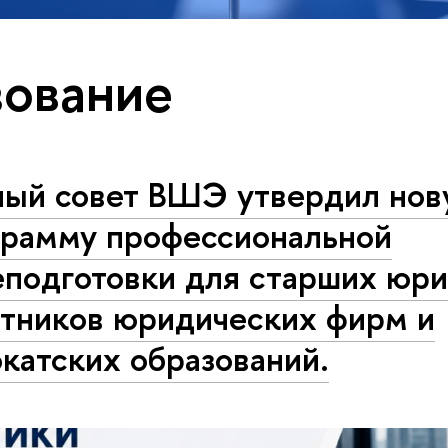
ование
ный совет ВШЭ утвердил но
грамму профессиональной
еподготовки для старших юри
етников юридических фирм и
катских образований.