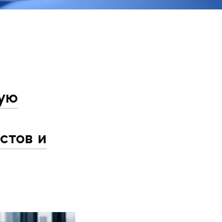
вую
стов и