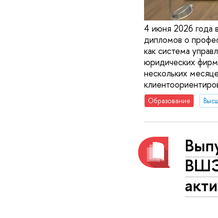
4 июня 2026 года 
дипломов о профес
как система упра
юридических фирм,
нескольких месяце
клиентоориентиров
Образование
Вып
ВШЭ
акт