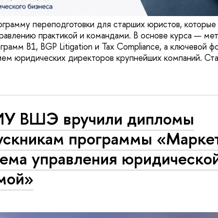
грамму переподготовки для старших юристов, которые 
правлению практикой и командами. В основе курса — ме
рамм B1, BGP Litigation и Tax Compliance, а ключевой 
ием юридических директоров крупнейших компаний. Ста
ИУ ВШЭ вручили дипломы
ускникам программы «Маркет
тема управления юридическо
мой»