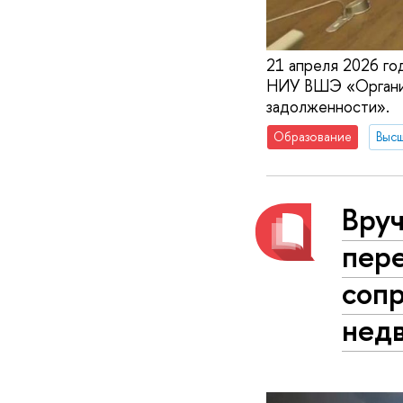
21 апреля 2026 го
НИУ ВШЭ «Организ
задолженности».
Образование
Вру
пер
соп
нед