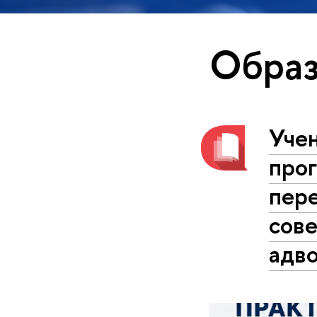
Образ
Уче
про
пер
сов
адво