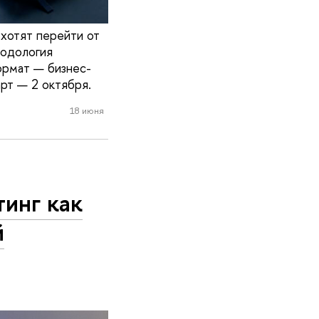
хотят перейти от
тодология
формат — бизнес-
рт — 2 октября.
18 июня
инг как
й