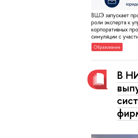
ВШЭ запускает про
роли эксперта к у
корпоративных прог
симуляции с участ
Образование
В Н
вып
сис
фир