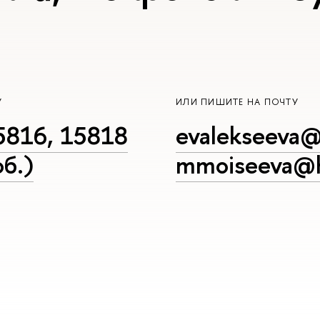
У
ИЛИ ПИШИТЕ НА ПОЧТУ
5816, 15818
evalekseeva@
б.)
mmoiseeva@h