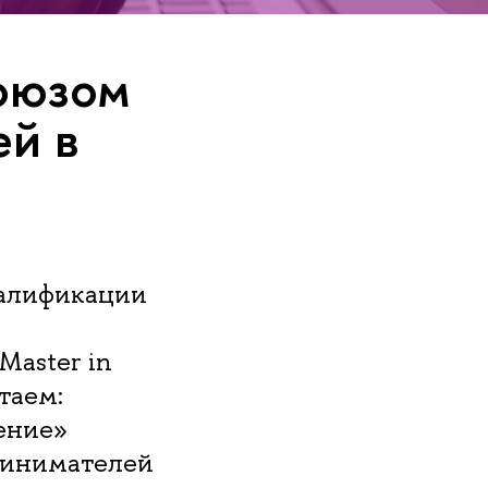
оюзом
ей в
валификации
Master in
таем:
ение»
ринимателей