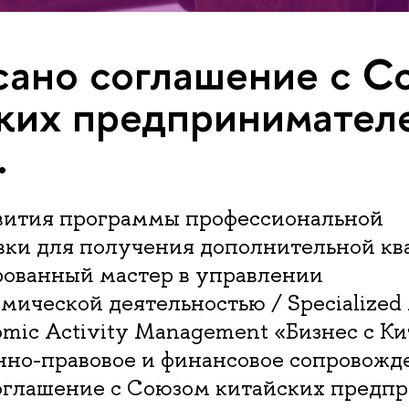
ано соглашение с С
ких предпринимател
.
звития программы профессиональной
вки для получения дополнительной к
ованный мастер в управлении
ической деятельностью / Specialized 
omic Activity Management «Бизнес с Ки
нно-правовое и финансовое сопровожд
оглашение с Союзом китайских предп