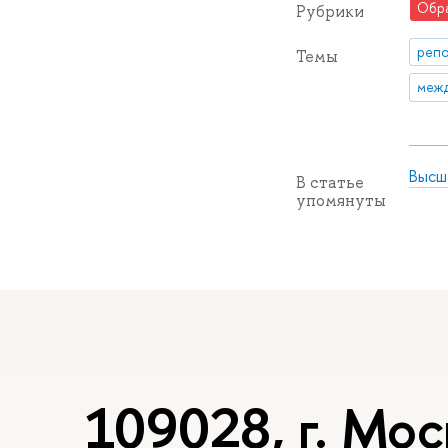
Обр
Рубрики
репо
Темы
межд
Высш
В статье
упомянуты
109028, г. Мос