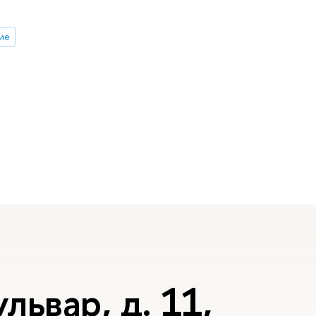
ие
львар, д. 11,