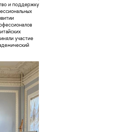
тво и поддержку
фессиональных
звитии
рофессионалов
китайских
риняли участие
кадемический