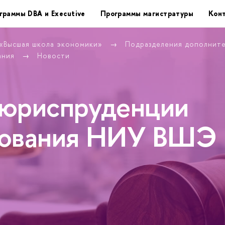
граммы DBA и Executive
Программы магистратуры
Кон
 «Высшая школа экономики»
Подразделения дополнит
ания
Новости
 юриспруденции
рования НИУ ВШЭ