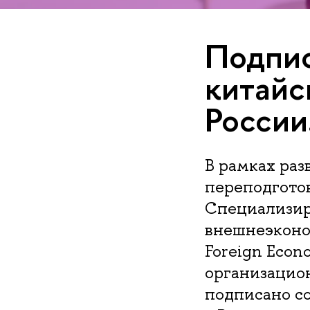
Подпис
китайс
России
В рамках ра
переподгото
Специализир
внешнеэконом
Foreign Econ
организацио
подписано с