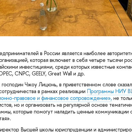
едпринимателей в России является наиболее авторитет
ганизацией, которая включает в себя четыре тысячи ро
айскими инвестициями, среди которых известные компа
PEC, CNPC, GEELY, Great Wall и др.
 господин Чжоу Лицюнь, в приветственном слове сказал
сотрудничества в рамках реализации
Программы НИУ В
ионно-правовое и финансовое сопровождение»,
не толь
истов, но и организовать на регулярной основе тематич
ммы, которые помогут наладить ценные коммуникации 
тая».
директор Высшей школы юриспруденции и администрир