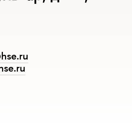
hse.ru
se.ru