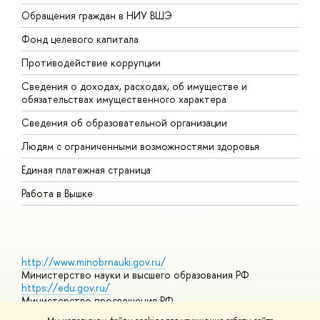
Обращения граждан в НИУ ВШЭ
А
Фонд целевого капитала
Д
Противодействие коррупции
Ц
Сведения о доходах, расходах, об имуществе и
Б
обязательствах имущественного характера
О
Сведения об образовательной организации
О
Людям с ограниченными возможностями здоровья
Единая платежная страница
Работа в Вышке
http://www.minobrnauki.gov.ru/
Министерство науки и высшего образования РФ
https://edu.gov.ru/
Министерство просвещения РФ
https://elearning.hse.ru/mooc