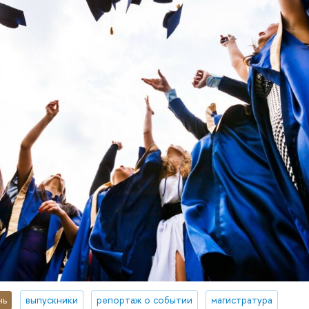
нь
выпускники
репортаж о событии
магистратура