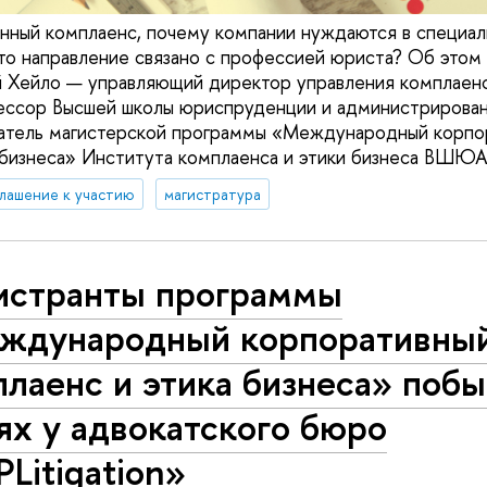
нный комплаенс, почему компании нуждаются в специал
это направление связано с профессией юриста? Об этом
й Хейло — управляющий директор управления комплае
ессор Высшей школы юриспруденции и администриров
атель магистерской программы «Международный корпо
а бизнеса» Института комплаенса и этики бизнеса ВШ
лашение к участию
магистратура
истранты программы
ждународный корпоративны
лаенс и этика бизнеса» побы
ях у адвокатского бюро
Litigation»