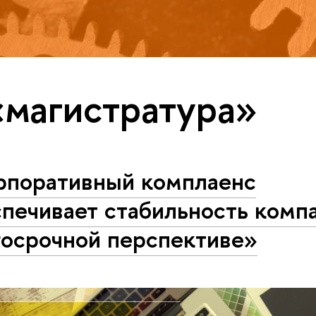
«магистратура»
рпоративный комплаенс
печивает стабильность комп
госрочной перспективе»