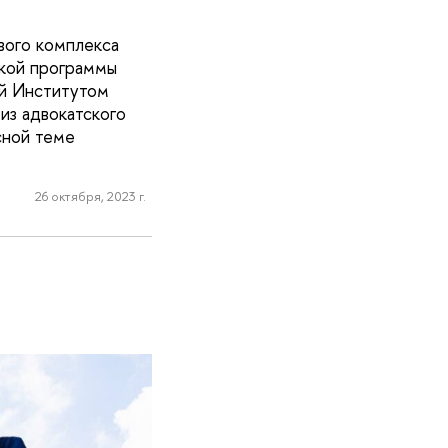
вого комплекса
ской программы
ой Институтом
из адвокатского
сной теме
26 октября, 2023 г.