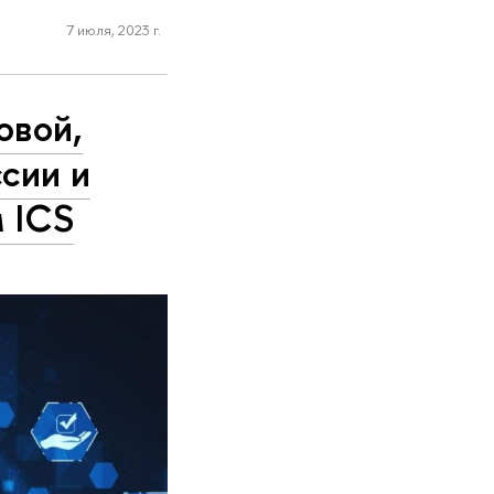
7 июля, 2023 г.
овой,
сии и
м ICS