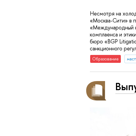
Несмотря на холод
«Москва-Сити» в 
«Международный к
комплаенса и этик
бюро «BGP Litigat
санкционного регу
Образование
маст
Вып