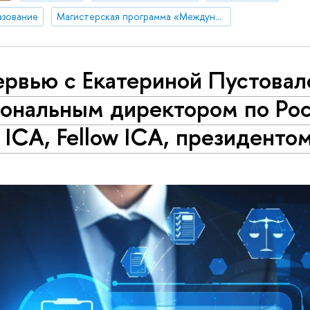
азование
Магистерская программа «Международный корпоративный комплаенс и этика бизнеса»
рвью с Екатериной Пустовал
иональным директором по Рос
ICA, Fellow ICA, президенто