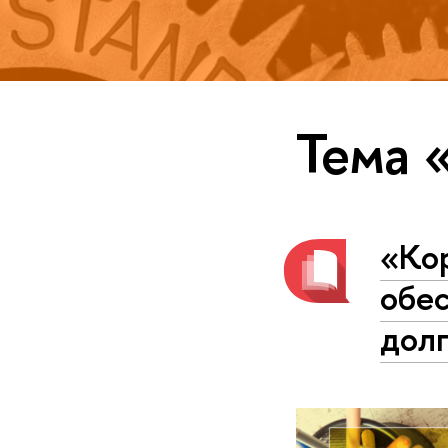
Тема 
«Ко
обес
дол