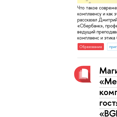
Что такое совреме
комплаенсу и как 
рассказал Дмитри
«Сбербанк», проф
ведущий преподав
комплаенс и этик
Образование
приг
Маг
«Ме
комп
гост
«BGP