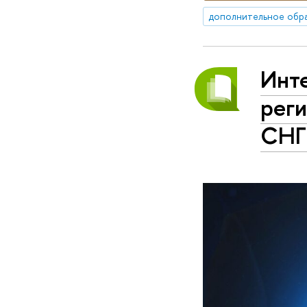
дополнительное обр
Инте
рег
СНГ 