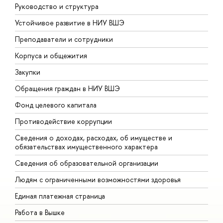
Руководство и структура
Д
Устойчивое развитие в НИУ ВШЭ
О
Преподаватели и сотрудники
П
Корпуса и общежития
В
Закупки
П
Обращения граждан в НИУ ВШЭ
А
Фонд целевого капитала
Д
Противодействие коррупции
Ц
Сведения о доходах, расходах, об имуществе и
Б
обязательствах имущественного характера
О
Сведения об образовательной организации
О
Людям с ограниченными возможностями здоровья
Единая платежная страница
Работа в Вышке