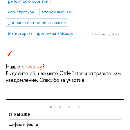
репортаж о событии
магистратура
второе высшее
дополнительное образование
Магистерская программа «Международный корпоративный комплаенс и этика бизнеса»
18 апреля, 2022 г.
Нашли
опечатку
?
Выделите её, нажмите Ctrl+Enter и отправьте нам
уведомление. Спасибо за участие!
О ВЫШКЕ
Цифры и факты
Л