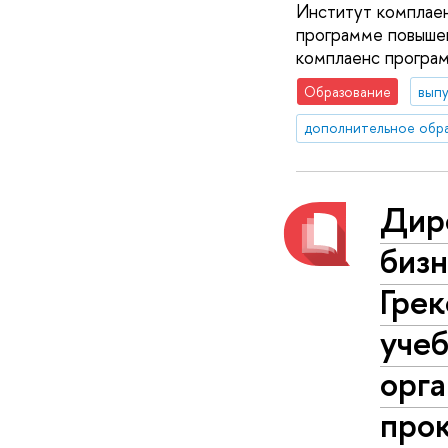
Институт комплае
программе повышен
комплаенс програ
Образование
вып
дополнительное обр
Дир
биз
Грек
учеб
орга
про