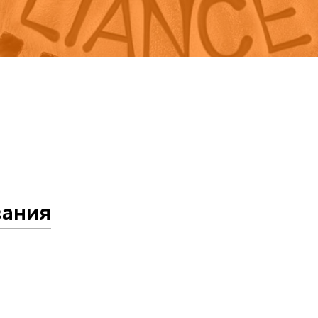
вания
й