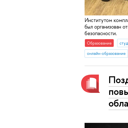
Институтом компл
был организован о
безопасности.
Образование
сту
онлайн-образование
Поз
пов
обл