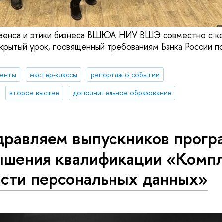
аенса и этики бизнеса ВШЮА НИУ ВШЭ совместно с ко
ткрытый урок, посвященный требованиям Банка России 
денты
мастер-классы
репортаж о событии
второе высшее
дополнительное образование
дравляем выпускников прог
ышения квалификации «Компл
асти персональных данных»