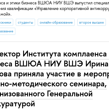
нса и этики бизнеса ВШЮА НИУ ВШЭ выпустил специал
ия квалификации «Управление корпоративной антикорр
ммой».
ускники
студенты
онлайн-образование
второе высшее
азование
ектор Института комплаенса 
неса ВШЮА НИУ ВШЭ Ирина
ова приняла участие в мероп
но-методического семинара,
низованного Генеральной
куратурой