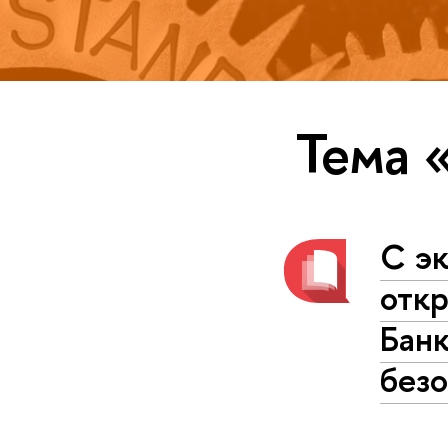
Тема 
С эк
откр
Бан
без