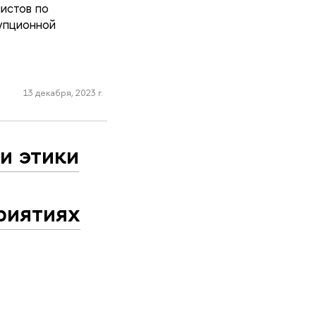
истов по
упционной
13 декабря, 2023 г.
и этики
риятиях