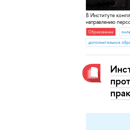
В Институте комп
направлению персо
Образование
онла
дополнительное обр
Инст
про
пра