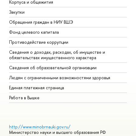
Корпуса и общежития
В
Закупки
П
Обращения граждан в НИУ ВШЭ
А
Фонд целевого капитала
Д
Противодействие коррупции
Ц
Сведения о доходах, расходах, об имуществе и
Б
обязательствах имущественного характера
О
Сведения об образовательной организации
О
Людям с ограниченными возможностями здоровья
Единая платежная страница
Работа в Вышке
http://www.minobrnauki.gov.ru/
Министерство науки и высшего образования РФ