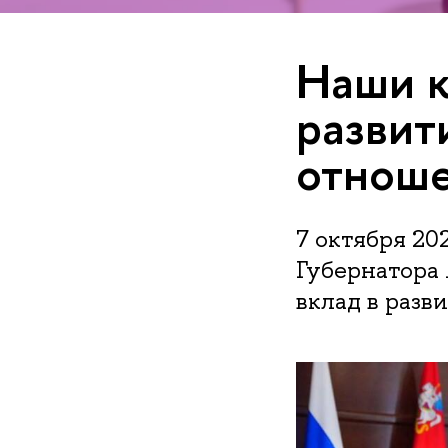
Наши к
развит
отноше
7 октября 20
Губернатора 
вклад в разв