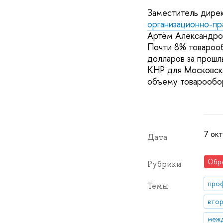
Заместитель дире
организационно-п
Артём Александров
Почти 8% товароо
долларов за прошл
КНР для Московско
объему товарообор
7 окт
Дата
Обр
Рубрики
про
Темы
втор
межд