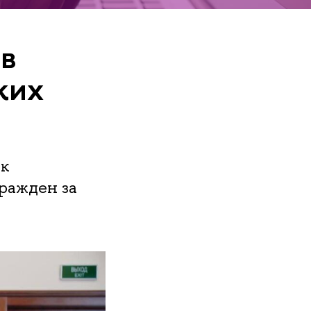
 в
ких
ик
ражден за