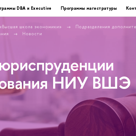
граммы DBA и Executive
Программы магистратуры
Кон
 «Высшая школа экономики»
Подразделения дополнит
ания
Новости
 юриспруденции
рования НИУ ВШЭ