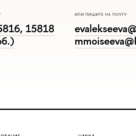
У
ИЛИ ПИШИТЕ НА ПОЧТУ
5816, 15818
evalekseeva@
б.)
mmoiseeva@h