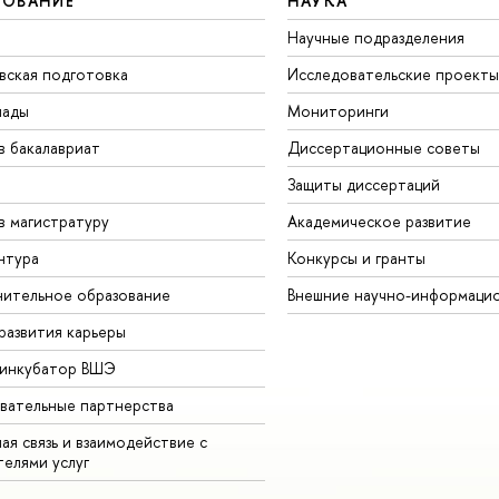
ЗОВАНИЕ
НАУКА
Научные подразделения
вская подготовка
Исследовательские проекты
иады
Мониторинги
в бакалавриат
Диссертационные советы
Защиты диссертаций
в магистратуру
Академическое развитие
нтура
Конкурсы и гранты
ительное образование
Внешние научно-информаци
развития карьеры
-инкубатор ВШЭ
вательные партнерства
ая связь и взаимодействие с
телями услуг