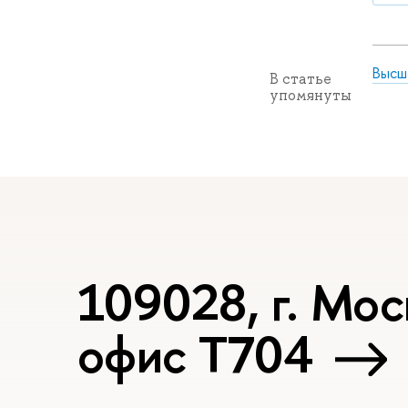
Высш
В статье
упомянуты
109028, г. Мос
офис Т704