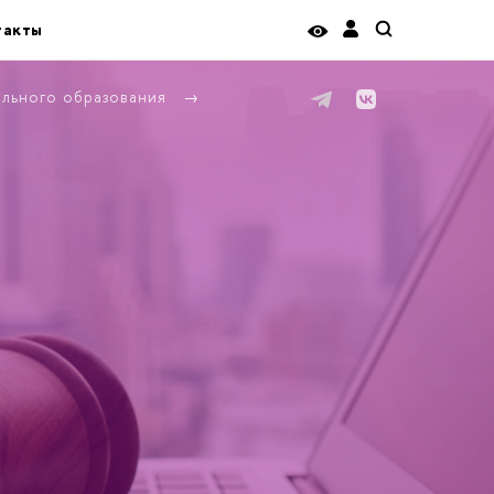
такты
ельного образования