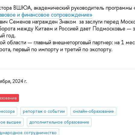
ктора ВШЮА, академический руководитель программы 
равовое и финансовое сопровождение»
ич Семенов награжден Знаком за заслуги перед Моско
борота между Китаем и Россией дает Подмосковье — э
ый год.
й области — главный внешнеторговый партнер: на 1 ме
ота, первый по импорту и третий по экспорту.
ября, 2024 г.
азование
фессора
репортаж о событии
онлайн-образование
ое высшее
дополнительное образование
ународное сотрудничество