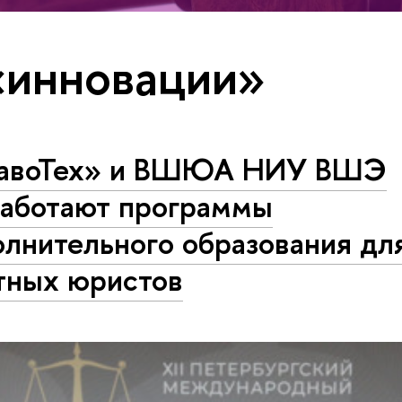
«инновации»
авоТех» и ВШЮА НИУ ВШЭ
работают программы
лнительного образования дл
тных юристов