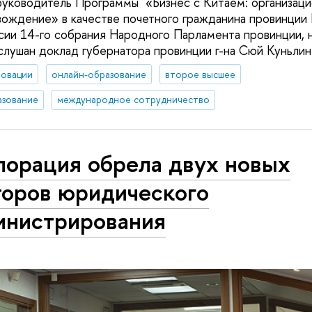
уководитель Программы «Бизнес с Китаем: организаци
ождение» в качестве почетного гражданина провинции
ссии 14-го собрания Народного Парламента провинции, 
слушан доклад губернатора провинции г-на Сюй Куньлин
новации
онлайн-образование
второе высшее
азование
международное сотрудничество
порация обрела двух новых
торов юридического
инистрирования