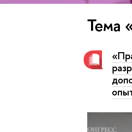
Тема 
«Пр
раз
допо
опы