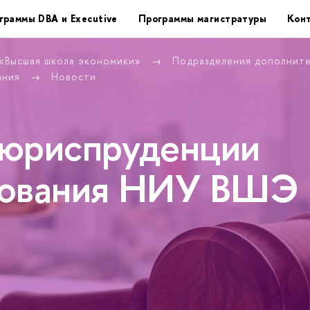
граммы DBA и Executive
Программы магистратуры
Кон
 «Высшая школа экономики»
Подразделения дополнит
ания
Новости
 юриспруденции
рования НИУ ВШЭ