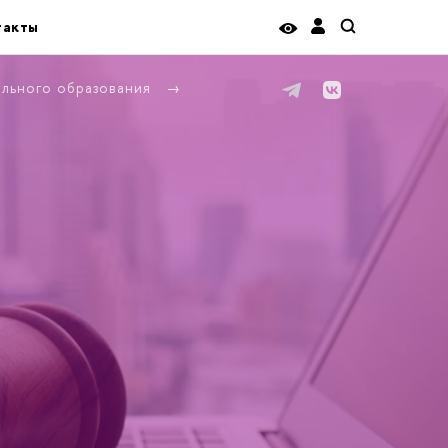
такты
ельного образования