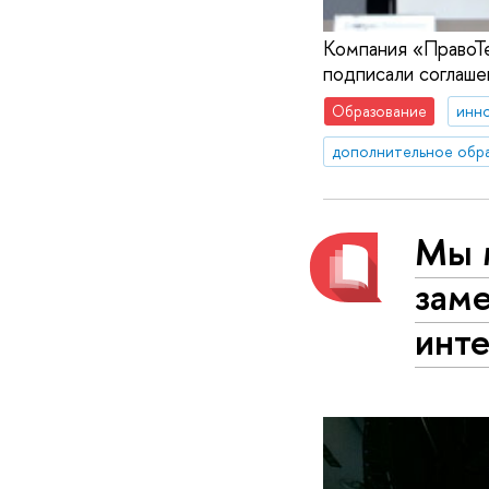
Компания «ПравоТ
подписали соглаш
Образование
инн
дополнительное обр
Мы 
зам
инт