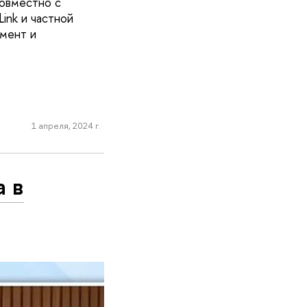
овместно с
nk и частной
мент и
1 апреля, 2024 г.
а в