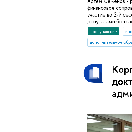
Артем Семенов - р
финансовое сопров
участие во 2-й се
депутатами был за
Поступающим
ин
дополнительное обр
Кор
док
адм