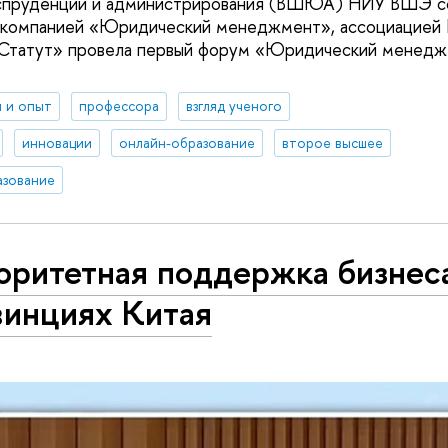
спруденции и администрирования (ВШЮА) НИУ ВШЭ с
компанией «Юридический менеджмент», ассоциацией Li
«Статут» провела первый форум «Юридический менедж
 и опыт
профессора
взгляд ученого
инновации
онлайн-образование
второе высшее
азование
оритетная поддержка бизнес
винциях Китая