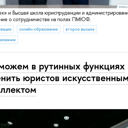
ех» и Высшая школа юриспруденции и администрирова
ение о сотрудничестве на полях ПМЮФ.
овации
онлайн-образование
второе высшее
азование
можем в рутинных функциях
енить юристов искусственны
еллектом