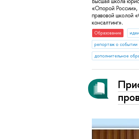
Высшая школа юри
«Опорой России», 
правовой школой 
консалтинг».
Образование
идеи
репортаж о событии
дополнительное обр
При
про