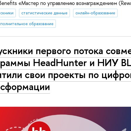
Benefits «Мастер по управлению вознаграждением (Rew
ускники
статистические данные
онлайн-образование
полнительное образование
скники первого потока совм
граммы HeadHunter и НИУ 
итили свои проекты по цифро
нсформации