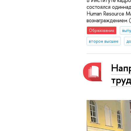
В Институте кадр
состоялся одиннад
Human Resource Ma
вознаграждением (
Образование
вып
второе высшее
до
Нап
труд