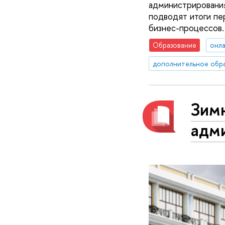
администрировани
подводят итоги пе
бизнес-процессов.
Образование
онла
дополнительное обр
Зим
адм