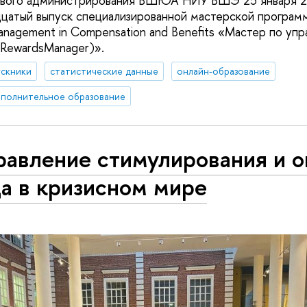
ового администрирования ВШЮА НИУ ВШЭ 25 января 2
цатый выпуск специализированной мастерской программ
nagement in Compensation and Benefits «Мастер по уп
RewardsManager)».
ускники
статистические данные
онлайн-образование
полнительное образование
равление стимулирования и 
а в кризисном мире