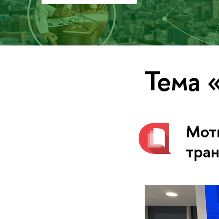
Тема 
Мот
тра