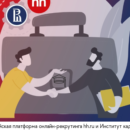
ская платформа онлайн-рекрутинга hh.ru и Институт ка