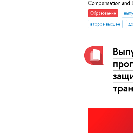
Compensation and 
Образование
вып
второе высшее
до
Выпу
про
защ
тра