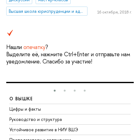
Высшая школа юриспруденции и администрирования
16 октября, 2018 г.
Нашли
опечатку
?
Выделите её, нажмите Ctrl+Enter и отправьте нам
уведомление. Спасибо за участие!
О ВЫШКЕ
Цифры и факты
Л
Руководство и структура
Д
Устойчивое развитие в НИУ ВШЭ
О
Преподаватели и сотрудники
П