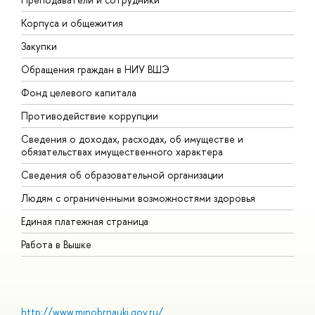
Корпуса и общежития
В
Закупки
П
Обращения граждан в НИУ ВШЭ
А
Фонд целевого капитала
Д
Противодействие коррупции
Ц
Сведения о доходах, расходах, об имуществе и
Б
обязательствах имущественного характера
О
Сведения об образовательной организации
О
Людям с ограниченными возможностями здоровья
Единая платежная страница
Работа в Вышке
http://www.minobrnauki.gov.ru/