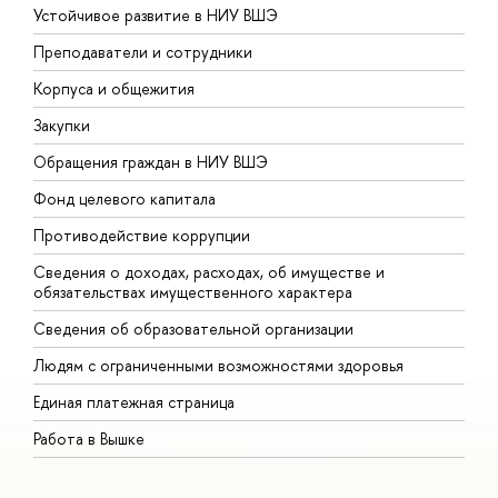
Устойчивое развитие в НИУ ВШЭ
О
Преподаватели и сотрудники
П
Корпуса и общежития
В
Закупки
П
Обращения граждан в НИУ ВШЭ
А
Фонд целевого капитала
Д
Противодействие коррупции
Ц
Сведения о доходах, расходах, об имуществе и
Б
обязательствах имущественного характера
О
Сведения об образовательной организации
О
Людям с ограниченными возможностями здоровья
Единая платежная страница
Работа в Вышке