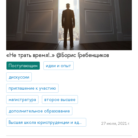
«Не трать время!..» @Борис Гребенщиков
Поступающим
идеи и опыт
дискуссии
приглашение к участию
магистратура
второе высшее
дополнительное образование
Высшая школа юриспруденции и администрирования
27 июля, 2021 г.