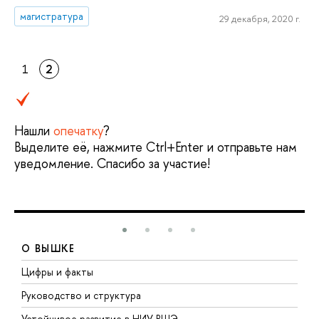
магистратура
29 декабря, 2020 г.
1
2
Нашли
опечатку
?
Выделите её, нажмите Ctrl+Enter и отправьте нам
уведомление. Спасибо за участие!
О ВЫШКЕ
Цифры и факты
Л
Руководство и структура
Д
Устойчивое развитие в НИУ ВШЭ
О