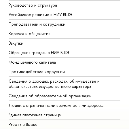
Руководство и структура
Д
Устойчивое развитие в НИУ ВШЭ
О
Преподаватели и сотрудники
П
Корпуса и общежития
В
Закупки
П
Обращения граждан в НИУ ВШЭ
А
Фонд целевого капитала
Д
Противодействие коррупции
Ц
Сведения о доходах, расходах, об имуществе и
Б
обязательствах имущественного характера
О
Сведения об образовательной организации
О
Людям с ограниченными возможностями здоровья
Единая платежная страница
Работа в Вышке