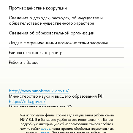
Противодействие коррупции
Ц
Сведения о доходах, расходах, об имуществе и
Б
обязательствах имущественного характера
О
Сведения об образовательной организации
О
Людям с ограниченными возможностями здоровья
Единая платежная страница
Работа в Вышке
http://www.minobrnauki.gov.ru/
Министерство науки и высшего образования РФ
https://edu.gov.ru/
Министерство просвещения РФ
https://elearning.hse.ru/mooc
Мы используем файлы cookies для улучшения работы сайта
Массовые открытые онлайн-курсы
НИУ ВШЭ и большего удобства его использования. Более
подробную информацию об использовании файлов cookies
можно найти
здесь
, наши правила обработки персональных