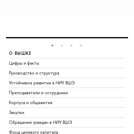
О ВЫШКЕ
Цифры и факты
Л
Руководство и структура
Д
Устойчивое развитие в НИУ ВШЭ
О
Преподаватели и сотрудники
П
Корпуса и общежития
В
Закупки
П
Обращения граждан в НИУ ВШЭ
А
Фонд целевого капитала
Д