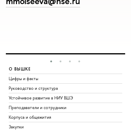
mmoiseeva@hse.ru
О ВЫШКЕ
Цифры и факты
Л
Руководство и структура
Д
Устойчивое развитие в НИУ ВШЭ
О
Преподаватели и сотрудники
П
Корпуса и общежития
В
Закупки
П