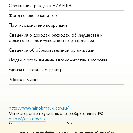
Обращения граждан в НИУ ВШЭ
А
Фонд целевого капитала
Д
Противодействие коррупции
Ц
Сведения о доходах, расходах, об имуществе и
Б
обязательствах имущественного характера
О
Сведения об образовательной организации
О
Людям с ограниченными возможностями здоровья
Единая платежная страница
Работа в Вышке
http://www.minobrnauki.gov.ru/
Министерство науки и высшего образования РФ
https://edu.gov.ru/
Министерство просвещения РФ
https://elearning.hse.ru/mooc
Мы используем файлы cookies для улучшения работы сайта