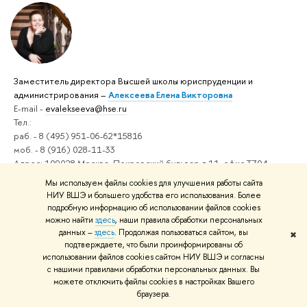
Заместитель директора Высшей школы юриспруденции и
администрирования –
Алексеева Елена Викторовна
E-mail -
evalekseeva@hse.ru
Тел.:
раб. - 8 (495) 951-06-62*15816
моб. - 8 (916) 028-11-33
Адрес: 109028 Москва, Покровский бульвар д.11, офис Т704
Мы используем файлы cookies для улучшения работы сайта
НИУ ВШЭ и большего удобства его использования. Более
подробную информацию об использовании файлов cookies
можно найти
здесь
, наши правила обработки персональных
данных –
здесь
. Продолжая пользоваться сайтом, вы
✖
подтверждаете, что были проинформированы об
Начальник отдела сопровождения учебного процесса по
использовании файлов cookies сайтом НИУ ВШЭ и согласны
с нашими правилами обработки персональных данных. Вы
дополнительным профессиональным программам –
Моисеева
можете отключить файлы cookies в настройках Вашего
Мария Сергеевна
браузера.
E-mail -
mmoiseeva@hse.ru