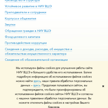
Руководство и структура
Дов
Устойчивое развитие в НИУ ВШЭ
Ол
Преподаватели и сотрудники
При
Корпуса и общежития
Вы
Закупки
При
Обращения граждан в НИУ ВШЭ
Ас
Фонд целевого капитала
До
Противодействие коррупции
Цен
Сведения о доходах, расходах, об имуществе и
Би
обязательствах имущественного характера
Об
Сведения об образовательной организации
Обр
Людям с ограниченными возможностями здоровья
Мы используем файлы cookies для улучшения работы сайта
Единая платежная страница
НИУ ВШЭ и большего удобства его использования. Более
подробную информацию об использовании файлов cookies
Работа в Вышке
можно найти
здесь
, наши правила обработки персональных
данных –
здесь
. Продолжая пользоваться сайтом, вы
✖
Редактору
подтверждаете, что были проинформированы об
© НИУ ВШЭ 1993–2026
Адреса и контакты
Условия использования
использовании файлов cookies сайтом НИУ ВШЭ и согласны
с нашими правилами обработки персональных данных. Вы
материалов
Политика конфиденциальности
Карта сайта
можете отключить файлы cookies в настройках Вашего
Шрифты HSE Sans и HSE Slab разработаны в
Школе дизайна НИУ ВШЭ
браузера.