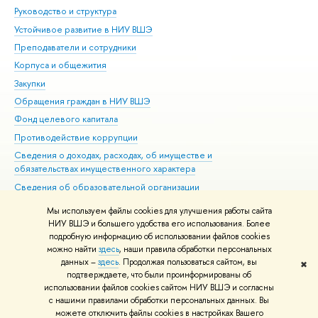
Руководство и структура
Дов
Устойчивое развитие в НИУ ВШЭ
Ол
Преподаватели и сотрудники
При
Корпуса и общежития
ыш
Закупки
При
Обращения граждан в НИУ ВШЭ
Ас
Фонд целевого капитала
До
Противодействие коррупции
Цен
Сведения о доходах, расходах, об имуществе и
Би
обязательствах имущественного характера
Об
Сведения об образовательной организации
Обр
Людям с ограниченными возможностями здоровья
Мы используем файлы cookies для улучшения работы сайта
Единая платежная страница
НИУ ВШЭ и большего удобства его использования. Более
подробную информацию об использовании файлов cookies
Работа в Вышке
можно найти
здесь
, наши правила обработки персональных
данных –
здесь
. Продолжая пользоваться сайтом, вы
✖
Редактору
подтверждаете, что были проинформированы о
© НИУ ВШЭ 1993–2026
Адреса и контакты
Условия использования
использовании файлов cookies сайтом НИУ ВШЭ и согласны
с нашими правилами обработки персональных данных. Вы
материало
Политика конфиденциальности
Карта сайта
можете отключить файлы cookies в настройках Вашего
Шрифты HSE Sans и HSE Slab разработаны
Школе дизайна НИУ ВШЭ