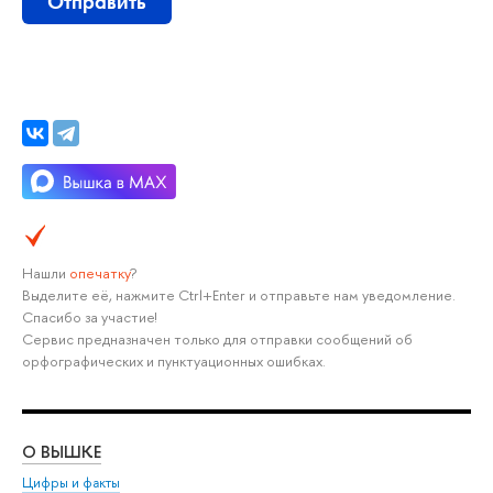
Отправить
Нашли
опечатку
?
ыделите её, нажмите Ctrl+Enter и отправьте нам уведомление.
Спасибо за участие!
Сервис предназначен только для отправки сообщений о
орфографических и пунктуационных ошибках.
О ВЫШКЕ
ОБ
Цифры и факты
Ли