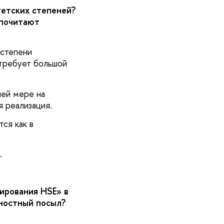
тетских степеней?
дпочитают
 степени
 требует большой
шей мере на
я реализация.
ся как в
.
ирования HSE» в
щностный посыл?