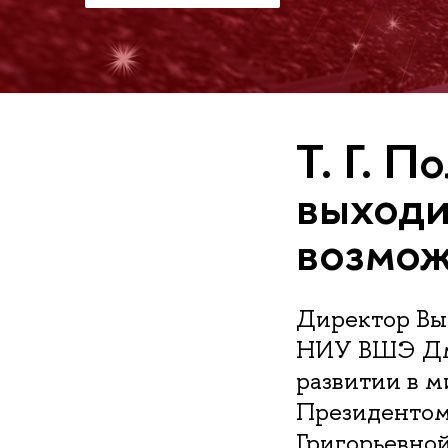
Т. Г. П
выходи
возмо
Директор Вы
НИУ ВШЭ Дми
развитии в м
Президентом
Григорьевно