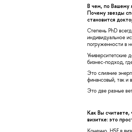
В чем, по Вашему
Почему звезды сп
становится докто
Степень PhD всегд
индивидуальное ис
погруженности в н
Университетские д
бизнес-подход, где
Это слияние энерги
финансовый, так и 
Это две разные вет
Как Вы считаете,
визитке: это про
Конечно, HSE в виз