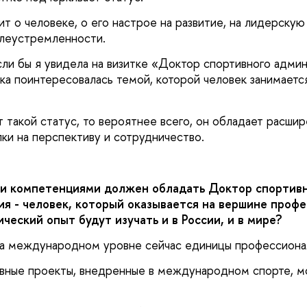
т о человеке, о его настрое на развитие, на лидерскую
елеустремленности.
сли бы я увидела на визитке «Доктор спортивного адми
яка поинтересовалась темой, которой человек занимаетс
т такой статус, то вероятнее всего, он обладает расши
ки на перспективу и сотрудничество.
и компетенциями должен обладать Доктор спортив
я - человек, который оказывается на вершине профе
ический опыт будут изучать и в России, и в мире?
 на международном уровне сейчас единицы профессионал
вные проекты, внедренные в международном спорте, м