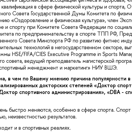
квалификация в сфере физической культуры и спорта, 
ного Совета Государственной Думы Комитета по физиче
ению «Оздоровление и физическая культура», член Эксп
ре и спорту при Комитете Совета Федерации по социал
митета по предпринимательству в спорте ТПП РФ, Пре
енного Совета Минспорта РФ по развитию фитнес инду
ительных технологий в негосударственном секторе, вы
ммы HSE/FIFA/CIES Executive Programme in Sports Manag
го совета, ведущий преподаватель магистерской прогр
портивный менеджмент и маркетинг» НИУ ВШЭ.
вна, в чем по Вашему мнению причина популярности в
ализированных докторских степеней «Доктор спорт
Доктор спортивного администрирования», «DBA - с
ень быстро меняются, особенно в сфере спорта. Спорт
ю, неизвестностью результатов.
одит и в спортивных реалиях.