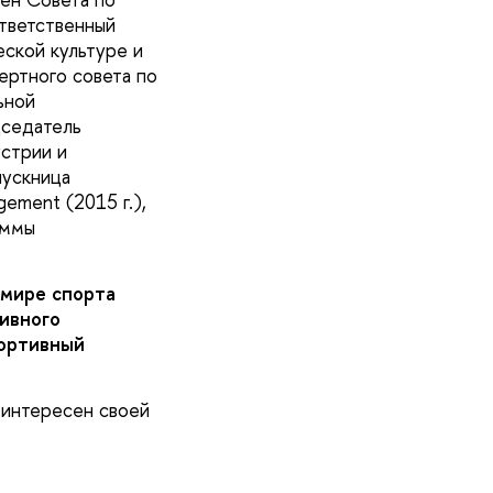
Ответственный
ской культуре и
ертного совета по
ьной
дседатель
стрии и
пускница
ement (2015 г.),
аммы
 мире спорта
ивного
портивный
 интересен своей