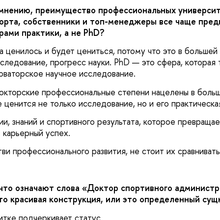
 мнению, преимущество профессиональных универси
орта, собственники и топ-менеджеры все чаще пре
рами практики, а не PhD?
а ценилось и будет цениться, потому что это в большей
следование, прогресс науки. PhD — это сфера, которая
оваторское научное исследование.
окторские профессиональные степени нацелены в боль
 ценится не только исследование, но и его практическа
и, знаний и спортивного результата, которое превращает
в карьерный успех.
ви профессионального развития, не стоит их сравнивать
 что означают слова «Доктор спортивного администр
сто красивая конструкция, или это определенный су
итке подчеркивает статус.