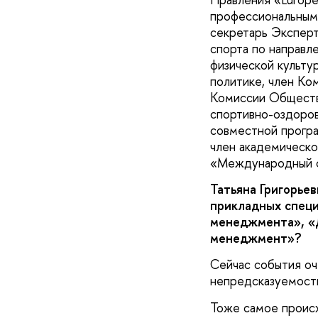
профессиональным 
секретарь Эксперт
спорта по направл
физической культу
политике, член Ко
Комиссии Обществ
спортивно-оздоров
совместной програ
член академическо
«Международный с
Татьяна Григорье
прикладных специ
менеджмента», «
менеджмент»?
Сейчас события оч
непредсказуемость
Тоже самое происх