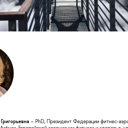
 Григорьевна
– PhD, Президент Федерации фитнес-аэро
Active» Европейской ассоциации фитнеса и здоровья, ч