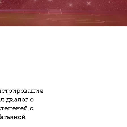
истрирования
 диалог о
степеней с
атьяной