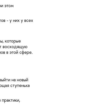
ри этом
в - у них у всех
ы, которые
ют восходящую
ов в этой сфере.
выйти на новый
ющая ступенька
 практики,