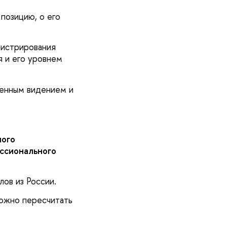
 позицию, о его
нистрирования
я и его уровнем
ренным видением и
ного
ссионального
ов из России.
ожно пересчитать