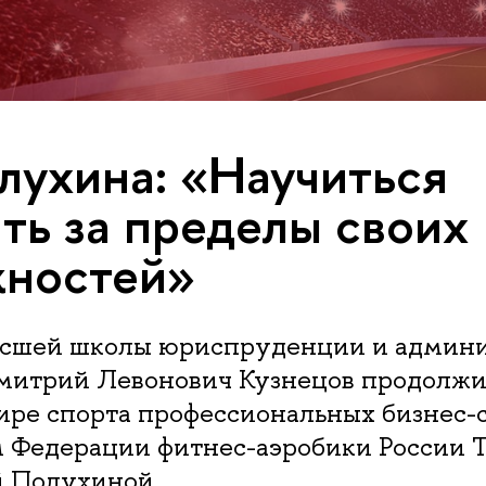
олухина: «Научиться
ть за пределы своих
жностей»
сшей школы юриспруденции и админ
трий Левонович Кузнецов продолжил
ире спорта профессиональных бизнес-
 Федерации фитнес-аэробики России Т
й Полухиной.