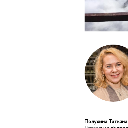
Полухина Татьяна
Правления «Еurope