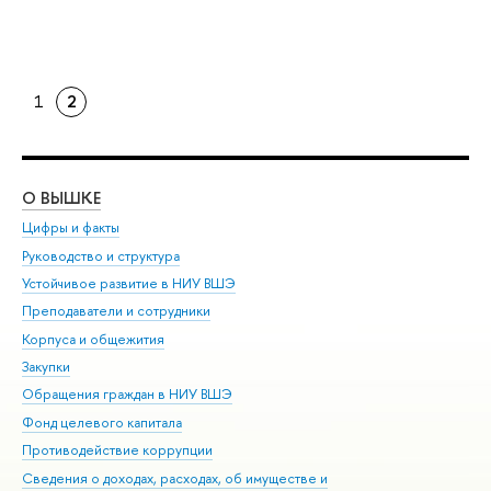
1
2
О ВЫШКЕ
ОБ
Цифры и факты
Ли
Руководство и структура
Дов
Устойчивое развитие в НИУ ВШЭ
Ол
Преподаватели и сотрудники
При
Корпуса и общежития
Вы
Закупки
При
Обращения граждан в НИУ ВШЭ
Ас
Фонд целевого капитала
До
Противодействие коррупции
Цен
Сведения о доходах, расходах, об имуществе и
Би