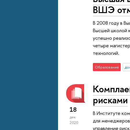
ВШЭ отм
В 2008 году в В
Высшей школой ю
успешно реализ
четыре магистер
технологий.
Образование
до
Комплае
рисками
18
В Институте ко
дек
для менеджеров 
2020
управление риск