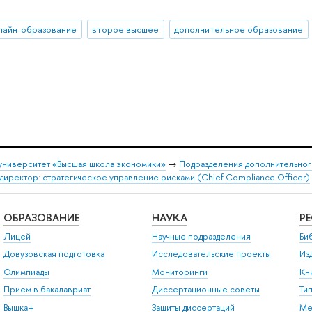
лайн-образование
второе высшее
дополнительное образование
университет «Высшая школа экономики»
→
Подразделения дополнительног
иректор: стратегическое управление рисками (Chief Compliance Officer)
ОБРАЗОВАНИЕ
НАУКА
Р
Лицей
Научные подразделения
Би
Довузовская подготовка
Исследовательские проекты
Из
Олимпиады
Мониторинги
Кн
Прием в бакалавриат
Диссертационные советы
Ти
Вышка+
Защиты диссертаций
Ме