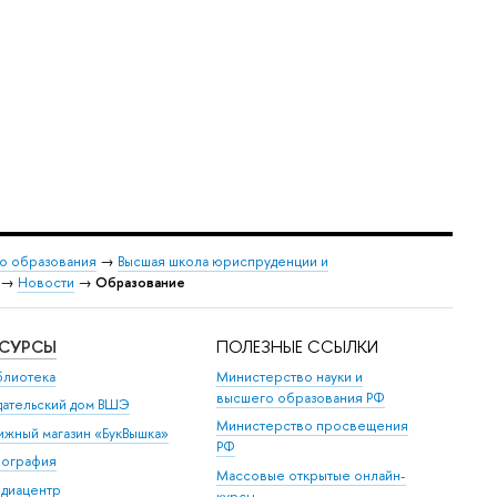
о образования
→
Высшая школа юриспруденции и
→
Новости
→
Образование
ЕСУРСЫ
ПОЛЕЗНЫЕ ССЫЛКИ
блиотека
Министерство науки и
высшего образования РФ
дательский дом ВШЭ
Министерство просвещения
ижный магазин «БукВышка»
РФ
пография
Массовые открытые онлайн-
диацентр
курсы