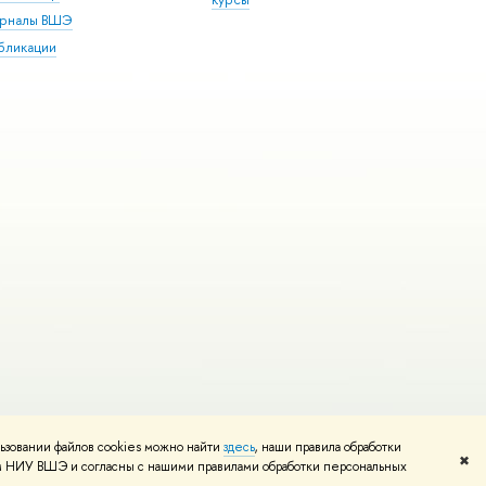
рналы ВШЭ
бликации
ьзовании файлов cookies можно найти
здесь
, наши правила обработки
и
Карта сайта
Редактору
✖
том НИУ ВШЭ и согласны с нашими правилами обработки персональных