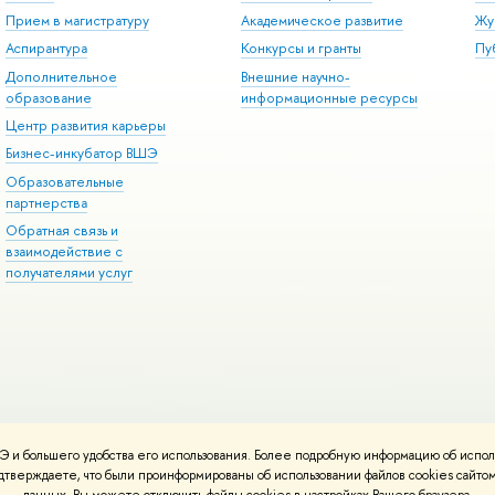
Прием в магистратуру
Академическое развитие
Жу
Аспирантура
Конкурсы и гранты
Пу
Дополнительное
Внешние научно-
образование
информационные ресурсы
Центр развития карьеры
Бизнес-инкубатор ВШЭ
Образовательные
партнерства
Обратная связь и
взаимодействие с
получателями услуг
 и большего удобства его использования. Более подробную информацию об испол
онтакты
Условия использования материалов
Политика конфиденциальност
подтверждаете, что были проинформированы об использовании файлов cookies сай
ботаны в
Школе дизайна НИУ ВШЭ