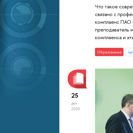
Что такое совре
связано с профе
комплаенс ПАО 
преподаватель 
комплаенса и э
Образование
пр
25
дек
2023