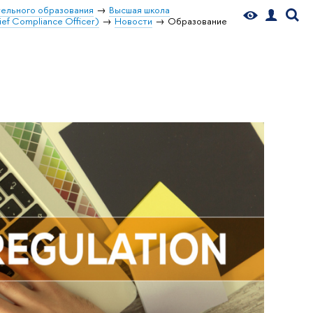
ельного образования
Высшая школа
ef Compliance Officer)
Новости
Образование