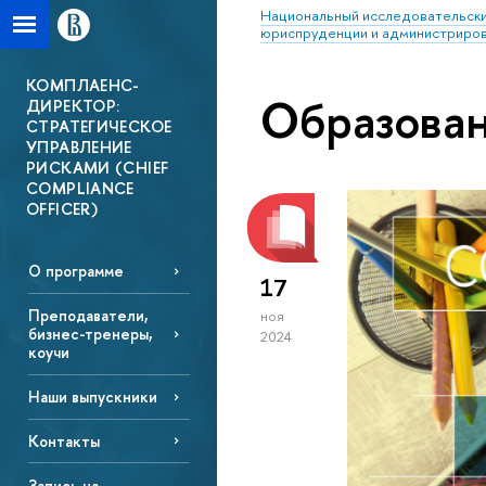
Национальный исследовательски
юриспруденции и администриро
КОМПЛАЕНС-
Образова
ДИРЕКТОР:
СТРАТЕГИЧЕСКОЕ
УПРАВЛЕНИЕ
РИСКАМИ (CHIEF
COMPLIANCE
OFFICER)
О программе
17
Преподаватели,
ноя
бизнес-тренеры,
2024
коучи
Наши выпускники
Контакты
Запись на