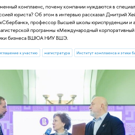
менный комплаенс, почему компании нуждаются в специали
ссией юриста? Об этом в интервью рассказал Дмитрий Хе
«Сбербанк», профессор Высшей школы юриспруденции и 
магистерской программы «Международный корпоративный 
тики бизнеса ВШЮА НИУ ВШЭ.
иглашение к участию
магистратура
Институт комплаенса и этики б