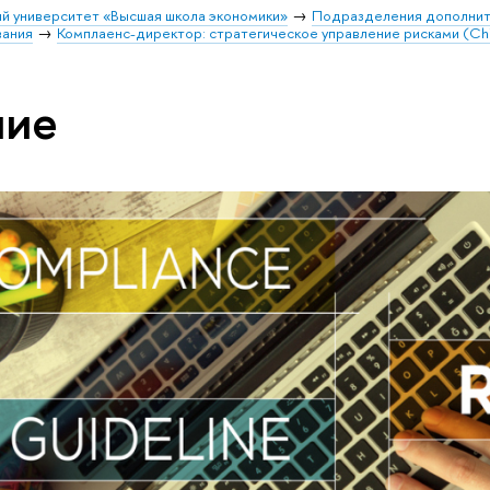
й университет «Высшая школа экономики»
Подразделения дополнит
вания
Комплаенс-директор: стратегическое управление рисками (Chi
ние