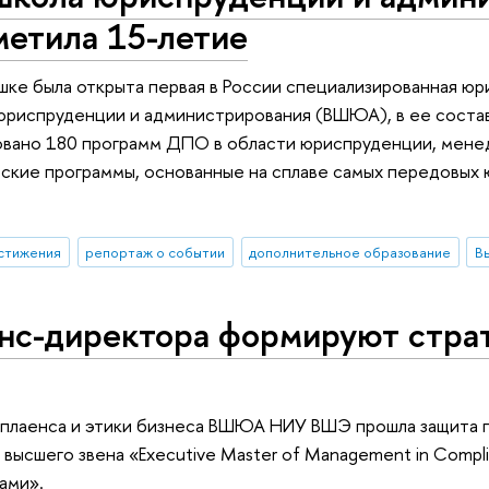
етила 15-летие
ышке была открыта первая в России специализированная юр
риспруденции и администрирования (ВШЮА), в ее состав 
овано 180 программ ДПО в области юриспруденции, менед
ские программы, основанные на сплаве самых передовых 
стижения
репортаж о событии
дополнительное образование
нс-директора формируют стра
мплаенса и этики бизнеса ВШЮА НИУ ВШЭ прошла защита 
высшего звена «Executive Master of Management in Comp
ами».