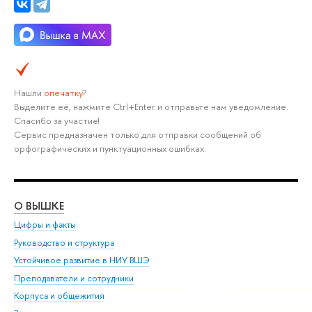
Нашли
опечатку
?
Выделите её, нажмите Ctrl+Enter и отправьте нам уведомление.
Спасибо за участие!
Сервис предназначен только для отправки сообщений об
орфографических и пунктуационных ошибках.
О ВЫШКЕ
ОБ
Цифры и факты
Ли
Руководство и структура
Дов
Устойчивое развитие в НИУ ВШЭ
Ол
Преподаватели и сотрудники
При
Корпуса и общежития
Вы