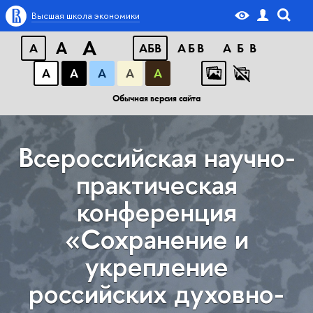
Высшая школа экономики
A
A
A
АБB
АБB
АБB
А
А
А
А
А
Обычная версия сайта
Всероссийская научно-
практическая
конференция
«Сохранение и
укрепление
российских духовно-