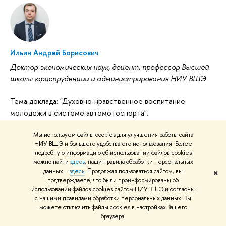
Ильин Андрей Борисович
Доктор экономических наук, доцент, профессор Высшей
школы юриспруденции и администрирования НИУ ВШЭ
Тема доклада: "Духовно-нравственное воспитание
молодежи в системе автомотоспорта".
Мы используем файлы cookies для улучшения работы сайта
НИУ ВШЭ и большего удобства его использования. Более
подробную информацию об использовании файлов cookies
можно найти
здесь
, наши правила обработки персональных
данных –
здесь
. Продолжая пользоваться сайтом, вы
✖
подтверждаете, что были проинформированы об
Коршунов Алексей Владимирович
использовании файлов cookies сайтом НИУ ВШЭ и согласны
Кандидат социологических наук, доцент, профессор
с нашими правилами обработки персональных данных. Вы
можете отключить файлы cookies в настройках Вашего
Высшей школы юриспруденции и администрирования
браузера.
НИУ ВШЭ, советник ректор Московского