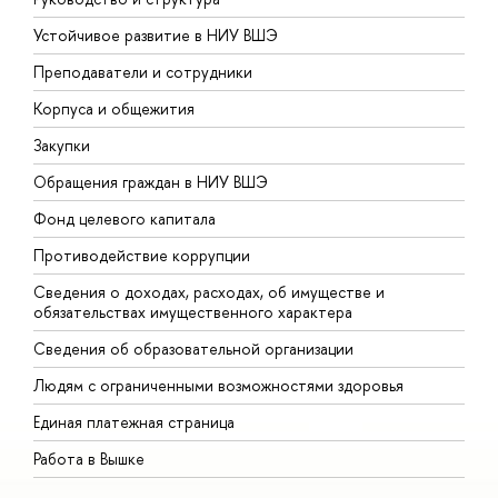
Устойчивое развитие в НИУ ВШЭ
О
Преподаватели и сотрудники
П
Корпуса и общежития
ы
Закупки
П
Обращения граждан в НИУ ВШЭ
А
Фонд целевого капитала
Д
Противодействие коррупции
Ц
Сведения о доходах, расходах, об имуществе и
Б
обязательствах имущественного характера
О
Сведения об образовательной организации
О
Людям с ограниченными возможностями здоровья
Единая платежная страница
Работа в Вышке