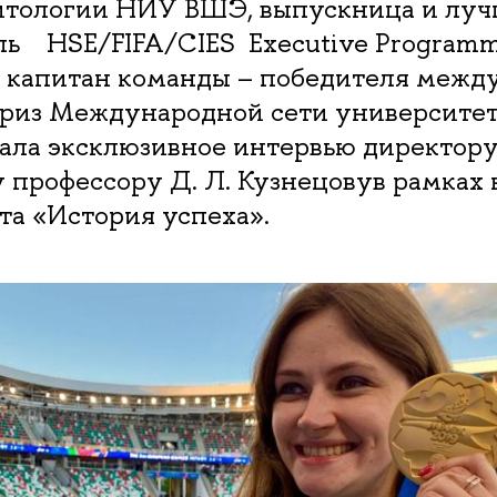
итологии НИУ ВШЭ, выпускница и л
ь HSE/FIFA/CIES Executive Programme
 капитан команды – победителя межд
риз Международной сети университет
 дала эксклюзивное интервью директо
 профессору Д. Л. Кузнецовув рамках
та «История успеха».