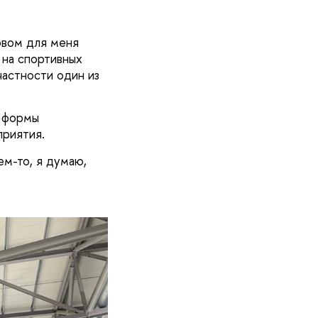
зовом для меня
 на спортивных
частности один из
е формы
приятия.
ем-то, я думаю,