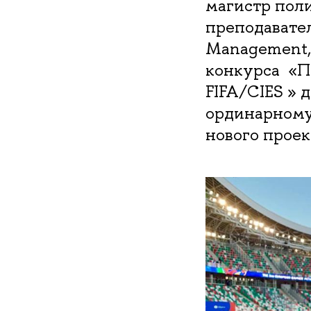
магистр пол
преподавател
Management,
конкурса «П
FIFA/CIES »
ординарному
нового проек