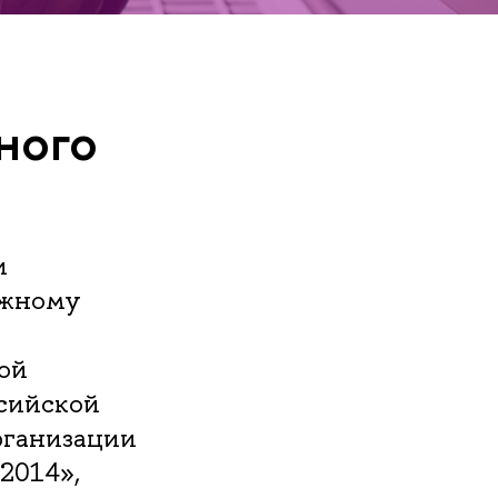
ного
и
яжному
ой
сийской
организации
2014»,