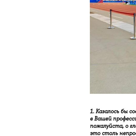
1. Казалось бы с
в Вашей професс
пожалуйста, о г
это столь непро