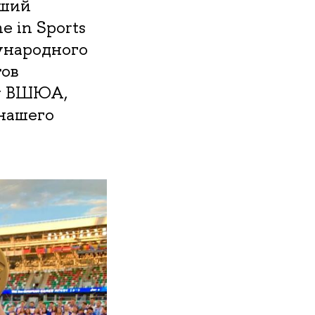
учший
 in Sports
ународного
ов
ру ВШЮА,
 нашего