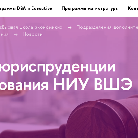
граммы DBA и Executive
Программы магистратуры
Кон
 «Высшая школа экономики»
Подразделения дополнит
ания
Новости
 юриспруденции
рования НИУ ВШЭ