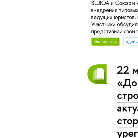
ВШЮА и Союзом юр
внедрения типовы
ведущих юристов, 
Участники обсудил
представили свои в
Экспертиза
идеи 
22 м
«До
стр
акт
стор
уре