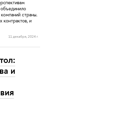
ерспективам
е объединило
 компаний страны.
х контрактов, и
11 декабря, 2024 г.
тол:
ва и
твия