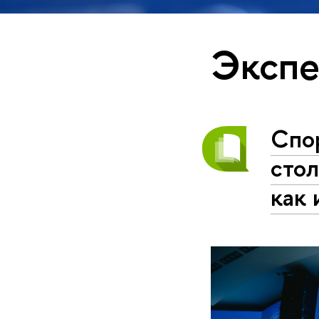
Экспе
Спор
стол
как 