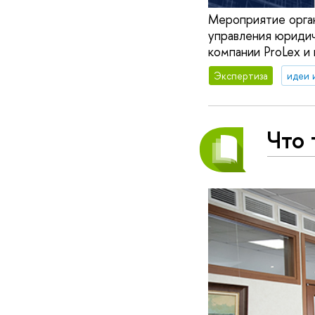
Мероприятие орган
управления юрид
компании ProLex 
Экспертиза
идеи 
Что 