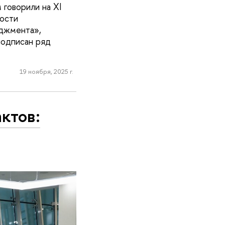
говорили на XI
ости
еджмента»,
подписан ряд
19 ноября, 2025 г.
ктов: