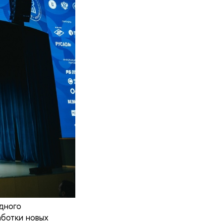
дного
аботки новых