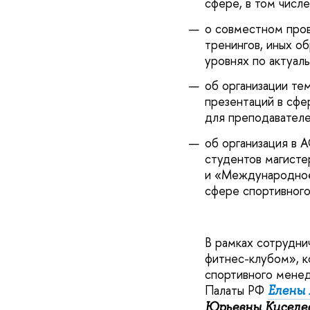
сфере, в том числе
о совместном пров
тренингов, иных о
уровнях по актуал
об организации те
презентаций в сфе
для преподавателе
об организация в 
студентов магист
и «Международное
сфере спортивного
В рамках сотрудни
фитнес-клубом», к
спортивного мене
Палаты РФ
Елены 
Юрьевны Киселе