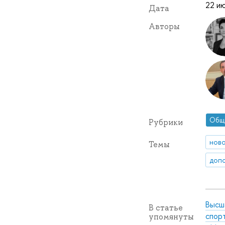
22 ию
Дата
Авторы
Общ
Рубрики
нов
Темы
допо
Высш
В статье
спор
упомянуты