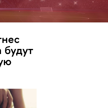
тнес
 будут
ую