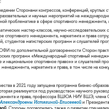
:
едении Сторонами конгрессов, конференций, круглых с
бразовательных и научных мероприятий на международн
ьной проблематике в сфере спортивного менеджмента, м
матических мастер-классов, научно-исследовательских 
ре спортивного менеджмента, маркетинга и права сот
й, студентов магистерских программ и слушателей пр
АОФИ по дополнительной договоренности Сторон практ
ерских программ «Международный спортивный менеджм
 и национальное спортивное право»» и слушателей пр
 менеджмента, маркетинга и права, в том числе на конк
чества в 2021 году запущена программа бизнес-образо
оторая реализуется под руководством научного руково
джмента и права, профессора ВШЮА НИУ ВШЭ, члена
и Президен
Александровны Истягиной-Елисеевой
Стороны договорились также о развитии специализ
вой.