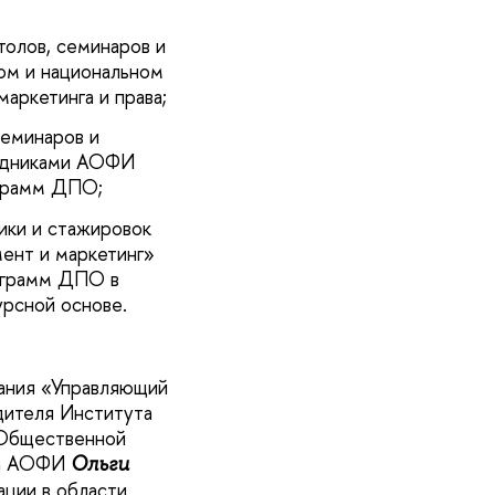
толов, семинаров и
ом и национальном
аркетинга и права;
семинаров и
рудниками АОФИ
ограмм ДПО;
ики и стажировок
ент и маркетинг»
ограмм ДПО в
урсной основе.
вания «Управляющий
дителя Института
 Общественной
та АОФИ
Ольги
ации в области